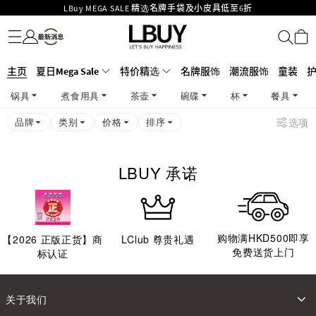
LBuy MEGA SALE 精选名牌手袋及小皮具低至6折
名牌服饰
潮流服饰
童装
护肤美妆
香水香薰
个人护理
母婴护理
游戏及精品玩具
文仪用品
家居生活
电子产品
美食
医药保健
运动与户外用品
Goyard Hobo / Hobo Mini人气限量特别版限时原价低至75折!
LBuy呈献 - Hermès 及 Chanel 手袋及首饰低至6折，立即入手!
LBuy Nintendo Switch / Nintendo Switch 2 正规商品零售店登陆MOKO 4楼
MOKO 1楼175号铺旗舰店特设名牌Hermès、CHANEL及LV专区！
主页
夏日Mega Sale
特价精选
名牌服饰
潮流服饰
童装
426号铺！
重要通告：银行转帐及转数快付款注意事项
锅具
煮食用具
茶壶
碗碟
杯
餐具
购物满HKD500即享免运费！
LBuy获香港知识产权署颁发2026《正版正货承诺》商标
品牌
类别
价格
排序
选项
LBUY 承诺
购物满HKD500即享
【
2026
正版正货】商
LClub 尊贵礼遇
免费送货上门
标认证
关于我们