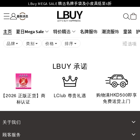
LBuy MEGA SALE 精选名牌手袋及小皮具低至6折
名牌服饰
潮流服饰
童装
护肤美妆
香水香薰
个人护理
母婴护理
游戏及精品玩具
文仪用品
家居生活
电子产品
美食
医药保健
运动与户外用品
Goyard Hobo / Hobo Mini人气限量特别版限时原价低至75折!
LBuy呈献 - Hermès 及 Chanel 手袋及首饰低至6折，立即入手!
LBuy Nintendo Switch / Nintendo Switch 2 正规商品零售店登陆MOKO 4楼
MOKO 1楼175号铺旗舰店特设名牌Hermès、CHANEL及LV专区！
主页
夏日Mega Sale
特价精选
名牌服饰
潮流服饰
童装
426号铺！
重要通告：银行转帐及转数快付款注意事项
品牌
类别
价格
排序
选项
购物满HKD500即享免运费！
LBuy获香港知识产权署颁发2026《正版正货承诺》商标
LBUY 承诺
购物满HKD500即享
【
2026
正版正货】商
LClub 尊贵礼遇
免费送货上门
标认证
关于我们
顾客服务