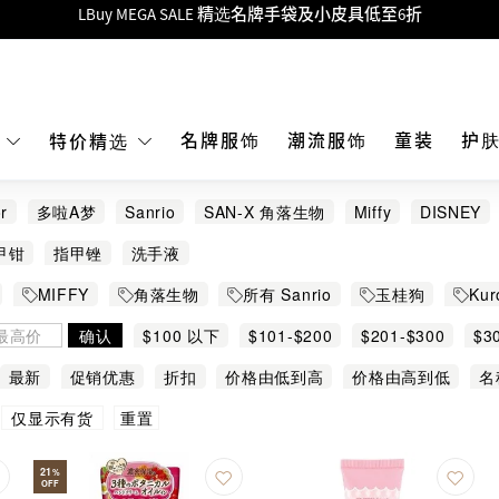
Goyard Hobo / Hobo Mini人气限量特别版限时原价低至75折!
LBuy呈献 - Hermès 及 Chanel 手袋及首饰低至6折，立即入手!
 Nintendo Switch / Nintendo Switch 2 正规商品零售店登陆MOKO 4楼4
MOKO 1楼175号铺旗舰店特设名牌Hermès、CHANEL及LV专区！
名牌服饰
潮流服饰
童装
护
E
特价精选
重要通告：银行转帐及转数快付款注意事项
r
多啦A梦
Sanrio
SAN-X 角落生物
Miffy
DISNEY
购物满HKD500即享免运费！
JO MALONE
KOSE
L'OCCITANE
LA MER
LUCAS 
甲钳
指甲锉
洗手液
LBuy获香港知识产权署颁发2026《正版正货承诺》商标
MIFFY
角落生物
所有 Sanrio
玉桂狗
Kur
LBuy MEGA SALE 精选名牌手袋及小皮具低至6折
其他熱門角色
确认
$100 以下
$101-$200
$201-$300
$3
最新
促销优惠
折扣
价格由低到高
价格由高到低
名
重置
仅显示有货
21
%
OFF