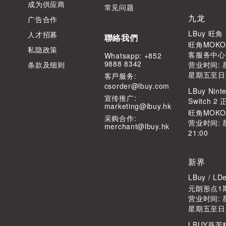
成为供应商
常见问题
九龙
广告合作
LBuy 旺
人才招募
聯絡我們
旺角MOKO
私隐政策
客服务中心
Whatsapp: +852
9888 8342
条款及细则
营业时间: 星
星期五至日及公
客⼾服务:
csorder@lbuy.com
LBuy Ninte
宣传推广:
Switch 
marketing@lbuy.hk
旺角MOK
采购合作:
营业时间: 
merchant@lbuy.hk
21:00
新界
LBuy / 
元朗形点1期
营业时间: 星
星期五至日及公
LBUY葵