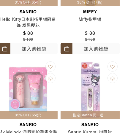
35%OFF(65折)
30% OFF(7折)
SANRIO
MIFFY
Hello Kitty日本制指甲钳附吊
Miffy指甲钳
饰 粉黑樱花
$ 88
$ 88
$ 108
$ 108
加入购物袋
加入购物袋
35%OFF(65折)
指定Sanrio買一送一
SANRIO
SANRIO
My Melody 润唇膏护手霜套装
Sanrio Kuromi 指甲钳