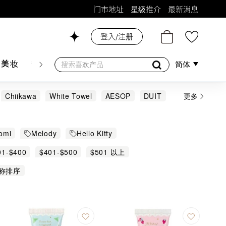
门市地址
星级推介
最新消息
登入/注册
26号铺！
肤美妆
香水香薰
个人护理
母婴护理
游戏及精品
简体
Chiikawa
White Towel
AESOP
DUIT
更多
PAPAW
Moody Mood
PIGEON
SABON
omi
Melody
Hello Kitty
01-$400
$401-$500
$501 以上
称排序