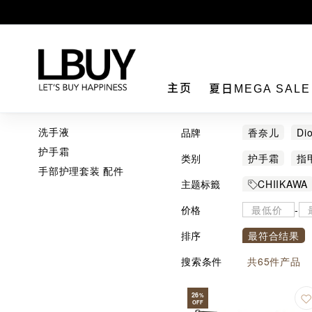
LBuy
主页
夏日MEGA SAL
洗手液
品牌
香奈儿
Dio
护手霜
HERBACIN
类别
护手霜
指
手部护理套装 配件
主题标籤
CHIIKAWA
Sanrio 
价格
-
排序
最符合结果
搜索条件
共
65
件产品
26
%
OFF