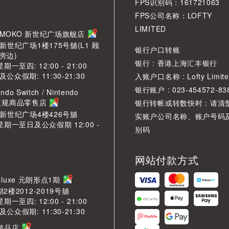
FPS识别码：161721063
FPS公司名称：LOFTY
LIMITED
角 MOKO 新世纪广场旗舰店
新世纪广场1楼175号舖(L1 顾
银行户口转账
旁边)
银行 : 香港上海汇丰银行
期一至四: 12:00 - 21:00
众假期: 11:30-21:30
入账户口名称 : Lofty Limite
银行账户 : 023-454572-83
ndo Switch / Nintendo
2 正规商品零售店
银行转帐或转数快时：请清
O新世纪广场4楼426号舖
实账户公司名称、账户号码
星期一至日及公众假期 12:00 -
别码
网站付款方式
LDeluxe 元朗形点1期
2楼2012-2019号舖
期一至四: 12:00 - 21:00
众假期: 11:30-21:30
芳精品店