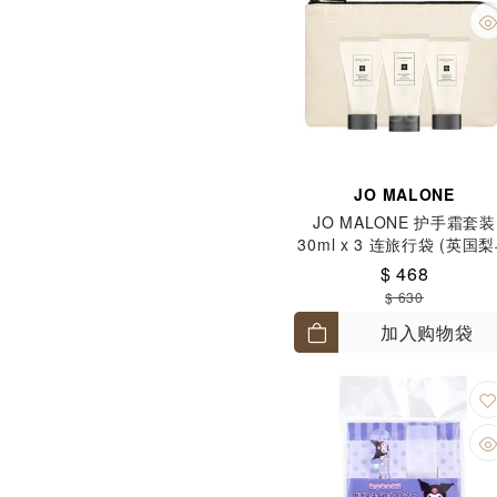
JO MALONE
JO MALONE 护手霜套装
30ml x 3 连旅行袋 (英国
小苍兰+黑莓与月桂叶+鼠尾
$ 468
与海盐)
$ 630
加入购物袋