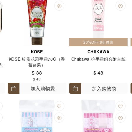
20%OFF 8折優惠
KOSE
CHIIKAWA
KOSE 珍贵花园手霜70G（香
Chiikawa 护手霜组合附台纸
梨与
莓酱果）
草
$ 38
$ 48
$ 48
加入购物袋
加入购物袋