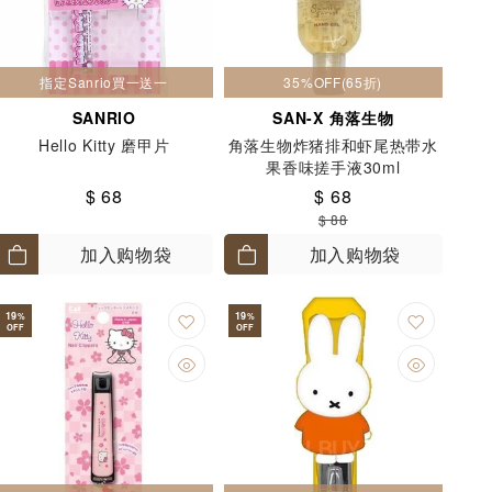
指定Sanrio買一送一
35%OFF(65折)
SANRIO
SAN-X 角落生物
Hello Kitty 磨甲片
角落生物炸猪排和虾尾热带水
果香味搓手液30ml
$ 68
$ 68
$ 88
加入购物袋
加入购物袋
19
19
%
%
OFF
OFF