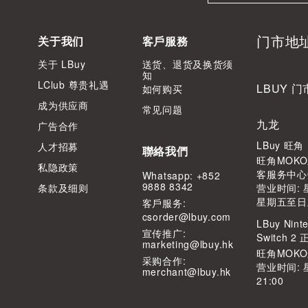
门市地
关于我们
客戶服務
关于 LBuy
送货、退货及换货须
知
LClub 尊贵礼遇
LBUY 门
如何购买
成为供应商
常见问题
九龙
广告合作
LBuy 旺
人才招募
聯絡我們
旺角MOKO
私隐政策
客服务中心
Whatsapp: +852
9888 8342
条款及细则
营业时间: 星
星期五至日及公
客⼾服务:
csorder@lbuy.com
LBuy Ninte
宣传推广:
Switch 
marketing@lbuy.hk
旺角MOK
采购合作:
营业时间: 
merchant@lbuy.hk
21:00