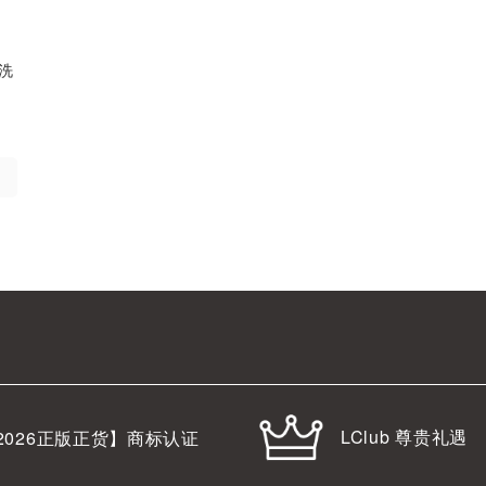
应洗
LClub 尊贵礼遇
2026
正版正货】商标认证