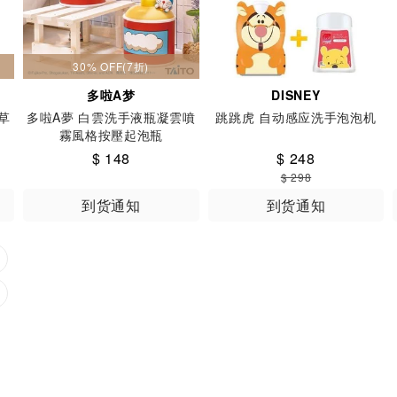
30% OFF(7折)
多啦A梦
DISNEY
草
多啦A夢 白雲洗手液瓶凝雲噴
跳跳虎 自动感应洗手泡泡机
霧風格按壓起泡瓶
$ 148
$ 248
$ 298
到货通知
到货通知