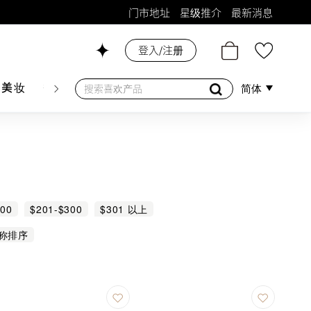
门市地址
星级推介
最新消息
登入/注册
26号铺！
肤美妆
香水香薰
个人护理
母婴护理
游戏及精品
简体
200
$201-$300
$301 以上
称排序