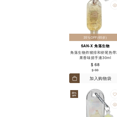
35%OFF(65折)
SAN-X 角落生物
角落生物炸猪排和虾尾热带
果香味搓手液30ml
$ 68
$ 88
加入购物袋
23
%
OFF