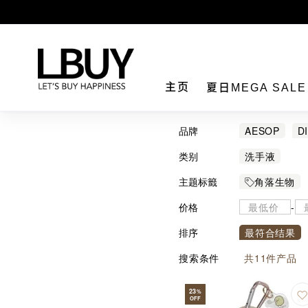
LBuy
主页
夏日MEGA SAL
品牌
AESOP
D
类别
洗手液
主题标籤
角落生物
价格
-
排序
最符合结果
搜索条件
共
11
件产品
23
%
OFF