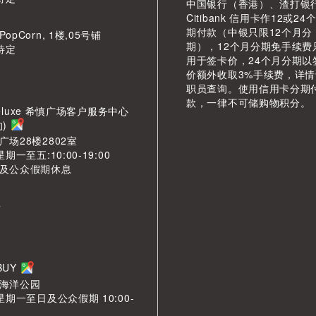
中国银行（香港）、渣打银
Citibank 信用卡作12或24
期付款（中银只限12个月分
pCorn, 1楼,05号铺
期），12个月分期免手续费
待定
用于签卡价，24个月分期以
价额外收取3%手续费，详
职员查询。使用信用卡分期
款，一律不可储购物积分。
LDeluxe 希慎广场客户服务中心
约)
场28楼2802室
期一至五:10:00-19:00
及公众假期休息
市
LBUY
海洋公园
星期一至日及公众假期 10:00-