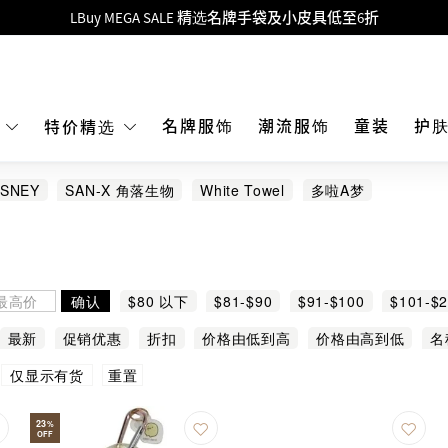
Goyard Hobo / Hobo Mini人气限量特别版限时原价低至75折!
LBuy呈献 - Hermès 及 Chanel 手袋及首饰低至6折，立即入手!
 Nintendo Switch / Nintendo Switch 2 正规商品零售店登陆MOKO 4楼4
MOKO 1楼175号铺旗舰店特设名牌Hermès、CHANEL及LV专区！
名牌服饰
潮流服饰
童装
护
E
特价精选
重要通告：银行转帐及转数快付款注意事项
ISNEY
SAN-X 角落生物
White Towel
多啦A梦
购物满HKD500即享免运费！
LBuy获香港知识产权署颁发2026《正版正货承诺》商标
LBuy MEGA SALE 精选名牌手袋及小皮具低至6折
确认
$80 以下
$81-$90
$91-$100
$101-$
最新
促销优惠
折扣
价格由低到高
价格由高到低
名
重置
仅显示有货
23
%
OFF