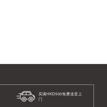
买满HKD500免费送货上
门