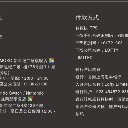
址
付款方式
转数快 FPS
FPS手机号码识别码：98888
市
FPS识别码：161721063
FPS公司名称：LOFTY
LIMITED
角 MOKO 新世纪广场旗舰店
新世纪广场1楼175号舖(L1 顾
银行户口转账
旁边)
银行 : 香港上海汇丰银行
期一至四: 12:00 - 21:00
众假期: 11:30-21:30
入账户口名称 : Lofty Limite
银行账户 : 023-454572-83
ndo Switch / Nintendo
2 正规商品零售店
银行转帐或转数快时：请清
O新世纪广场4楼426号舖
实账户公司名称、账户号码
星期一至日及公众假期 12:00 -
别码