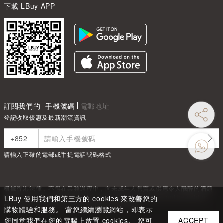
下載 LBuy APP
訂閱我們的
手機號碼
電郵地址
登記收取優惠及最新潮流資訊
請輸入正確的電郵或手提電話號碼格式
根據香港法律，不得在業務過程中，向未成年人售賣或供應令人醺醉的酒類
Under the law of Hong Kong, intoxicating liquor must not be sold or
LBuy 使用我們和第三方的 cookies 來改善您的
supplied to a minor in the course of business.
購物體驗和服務。 當您繼續瀏覽網站，即表示
您同意我們在您的電腦上放置 cookies。 您可
ACCEPT