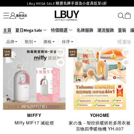
LBuy MEGA SALE 精選名牌手袋及小皮具低至6折
名牌服飾
潮流服飾
童裝
護膚美妝
香水香薰
個人護理
母嬰護理
遊戲及精品玩具
文儀用品
家居生活
電子產品
美食
醫藥保健
運動與戶外用品
Goyard Hobo / Hobo Mini人氣限量特別版限時原價低至75折!
LBuy呈獻 - Hermès 及 Chanel 手袋及首飾原價低至6折，立即入手!
LBuy Nintendo Switch / Nintendo Switch 2 正規商品零售店登陸MOKO 4樓
MOKO 1樓175號鋪旗艦店特設名牌Hermès、CHANEL及LV專區！
426號舖！
主頁
夏日Mega Sale
特價精選
名牌服飾
潮流服飾
童裝
重要通告：銀行轉帳及轉數快付款注意事項
品牌
類別
價格
排序
選項
購物滿HKD500即享免運費！
LBuy獲香港知識產權署頒發2026《正版正貨承諾》商標
15
%
44
%
OFF
OFF
30% OFF(7折)
MIFFY
YOHOME
Miffy MIF17 滅蚊燈
家の逸 - 智控烘暖烘乾多用衣被
百物四季暖物機 YH-007