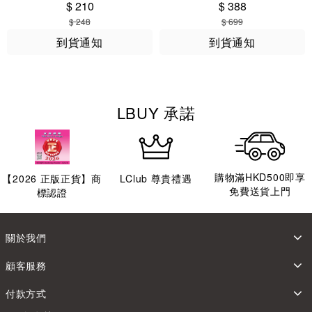
$ 210
$ 388
$ 248
$ 699
到貨通知
到貨通知
LBUY 承諾
購物滿HKD500即享
【
2026
正版正貨】商
LClub 尊貴禮遇
免費送貨上門
標認證
關於我們
顧客服務
付款方式