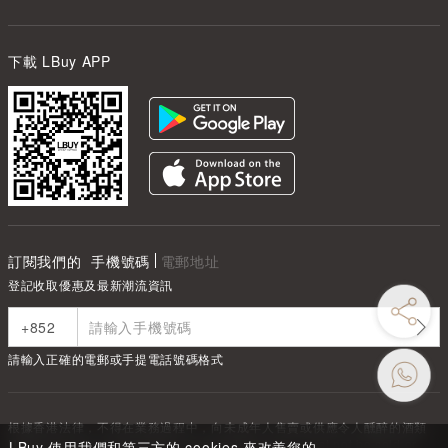
下載 LBuy APP
訂閱我們的
手機號碼
電郵地址
登記收取優惠及最新潮流資訊
請輸入正確的電郵或手提電話號碼格式
根據香港法律，不得在業務過程中，向未成年人售賣或供應令人醺醉的酒類
Under the law of Hong Kong, intoxicating liquor must not be sold or
LBuy 使用我們和第三方的 cookies 來改善您的