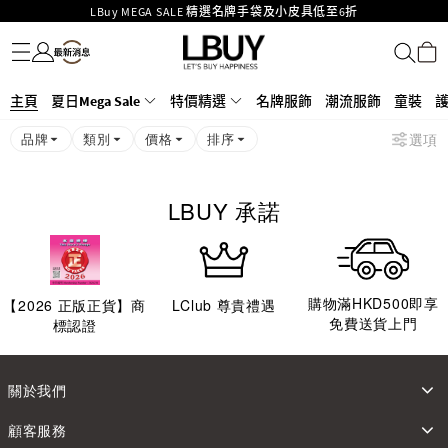
LBuy MEGA SALE 精選名牌手袋及小皮具低至6折
名牌服飾
潮流服飾
童裝
護膚美妝
香水香薰
個人護理
母嬰護理
遊戲及精品玩具
文儀用品
家居生活
電子產品
美食
醫藥保健
運動與戶外用品
Goyard Hobo / Hobo Mini人氣限量特別版限時原價低至75折!
LBuy呈獻 - Hermès 及 Chanel 手袋及首飾原價低至6折，立即入手!
LBuy Nintendo Switch / Nintendo Switch 2 正規商品零售店登陸MOKO 4樓
MOKO 1樓175號鋪旗艦店特設名牌Hermès、CHANEL及LV專區！
主頁
夏日Mega Sale
特價精選
名牌服飾
潮流服飾
童裝
426號舖！
重要通告：銀行轉帳及轉數快付款注意事項
品牌
類別
價格
排序
選項
購物滿HKD500即享免運費！
LBuy獲香港知識產權署頒發2026《正版正貨承諾》商標
LBUY 承諾
購物滿HKD500即享
【
2026
正版正貨】商
LClub 尊貴禮遇
免費送貨上門
標認證
關於我們
顧客服務