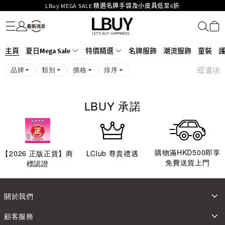
LBuy MEGA SALE 精選名牌手袋及小皮具低至6折
名牌服飾
潮流服飾
童裝
護膚美妝
香水香薰
個人護理
母嬰護理
遊戲及精品玩具
文儀用品
家居生活
電子產品
美食
醫藥保健
運動與戶外用品
Goyard Hobo / Hobo Mini人氣限量特別版限時原價低至75折!
LBuy呈獻 - Hermès 及 Chanel 手袋及首飾原價低至6折，立即入手!
LBuy Nintendo Switch / Nintendo Switch 2 正規商品零售店登陸MOKO 4樓
MOKO 1樓175號鋪旗艦店特設名牌Hermès、CHANEL及LV專區！
主頁
夏日Mega Sale
特價精選
名牌服飾
潮流服飾
童裝
426號舖！
重要通告：銀行轉帳及轉數快付款注意事項
品牌
類別
價格
排序
選項
購物滿HKD500即享免運費！
LBuy獲香港知識產權署頒發2026《正版正貨承諾》商標
LBUY 承諾
購物滿HKD500即享
【
2026
正版正貨】商
LClub 尊貴禮遇
免費送貨上門
標認證
關於我們
顧客服務