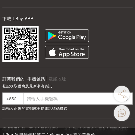
下載 LBuy APP
訂閱我們的
手機號碼
電郵地址
登記收取優惠及最新潮流資訊
請輸入正確的電郵或手提電話號碼格式
根據香港法律，不得在業務過程中，向未成年人售賣或供應令人醺醉的酒類
Under the law of Hong Kong, intoxicating liquor must not be sold or
LBuy 使用我們和第三方的 cookies 來改善您的