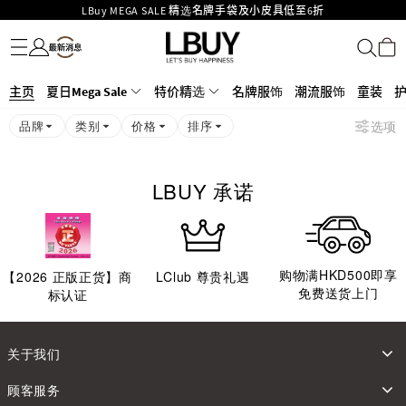
LBuy MEGA SALE 精选名牌手袋及小皮具低至6折
名牌服饰
潮流服饰
童装
护肤美妆
香水香薰
个人护理
母婴护理
游戏及精品玩具
文仪用品
家居生活
电子产品
美食
医药保健
运动与户外用品
Goyard Hobo / Hobo Mini人气限量特别版限时原价低至75折!
LBuy呈献 - Hermès 及 Chanel 手袋及首饰低至6折，立即入手!
LBuy Nintendo Switch / Nintendo Switch 2 正规商品零售店登陆MOKO 4楼
MOKO 1楼175号铺旗舰店特设名牌Hermès、CHANEL及LV专区！
主页
夏日Mega Sale
特价精选
名牌服饰
潮流服饰
童装
426号铺！
重要通告：银行转帐及转数快付款注意事项
品牌
类别
价格
排序
选项
购物满HKD500即享免运费！
LBuy获香港知识产权署颁发2026《正版正货承诺》商标
LBUY 承诺
购物满HKD500即享
【
2026
正版正货】商
LClub 尊贵礼遇
免费送货上门
标认证
关于我们
顾客服务