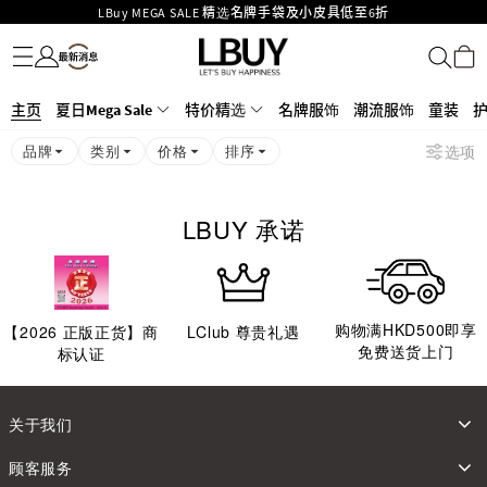
LBuy MEGA SALE 精选名牌手袋及小皮具低至6折
名牌服饰
潮流服饰
童装
护肤美妆
香水香薰
个人护理
母婴护理
游戏及精品玩具
文仪用品
家居生活
电子产品
美食
医药保健
运动与户外用品
Goyard Hobo / Hobo Mini人气限量特别版限时原价低至75折!
LBuy呈献 - Hermès 及 Chanel 手袋及首饰低至6折，立即入手!
LBuy Nintendo Switch / Nintendo Switch 2 正规商品零售店登陆MOKO 4楼
MOKO 1楼175号铺旗舰店特设名牌Hermès、CHANEL及LV专区！
主页
夏日Mega Sale
特价精选
名牌服饰
潮流服饰
童装
426号铺！
重要通告：银行转帐及转数快付款注意事项
品牌
类别
价格
排序
选项
购物满HKD500即享免运费！
LBuy获香港知识产权署颁发2026《正版正货承诺》商标
LBUY 承诺
购物满HKD500即享
【
2026
正版正货】商
LClub 尊贵礼遇
免费送货上门
标认证
关于我们
顾客服务