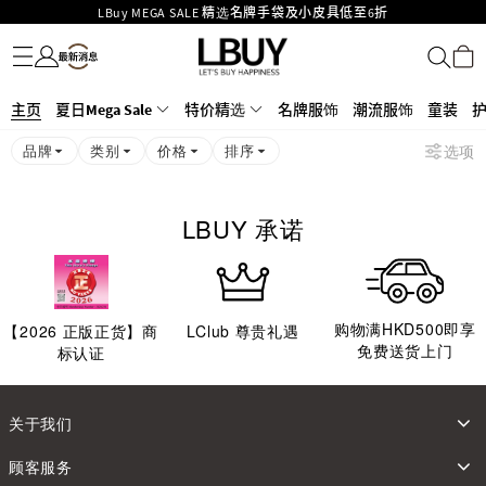
LBuy MEGA SALE 精选名牌手袋及小皮具低至6折
名牌服饰
潮流服饰
童装
护肤美妆
香水香薰
个人护理
母婴护理
游戏及精品玩具
文仪用品
家居生活
电子产品
美食
医药保健
运动与户外用品
Goyard Hobo / Hobo Mini人气限量特别版限时原价低至75折!
LBuy呈献 - Hermès 及 Chanel 手袋及首饰低至6折，立即入手!
LBuy Nintendo Switch / Nintendo Switch 2 正规商品零售店登陆MOKO 4楼
MOKO 1楼175号铺旗舰店特设名牌Hermès、CHANEL及LV专区！
主页
夏日Mega Sale
特价精选
名牌服饰
潮流服饰
童装
426号铺！
重要通告：银行转帐及转数快付款注意事项
品牌
类别
价格
排序
选项
购物满HKD500即享免运费！
LBuy获香港知识产权署颁发2026《正版正货承诺》商标
LBUY 承诺
购物满HKD500即享
【
2026
正版正货】商
LClub 尊贵礼遇
免费送货上门
标认证
关于我们
顾客服务