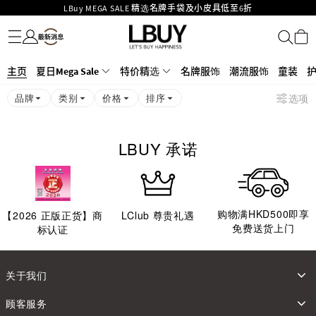
LBuy MEGA SALE 精选名牌手袋及小皮具低至6折
名牌服饰
潮流服饰
童装
护肤美妆
香水香薰
个人护理
母婴护理
游戏及精品玩具
文仪用品
家居生活
电子产品
美食
医药保健
运动与户外用品
Goyard Hobo / Hobo Mini人气限量特别版限时原价低至75折!
LBuy呈献 - Hermès 及 Chanel 手袋及首饰低至6折，立即入手!
LBuy Nintendo Switch / Nintendo Switch 2 正规商品零售店登陆MOKO 4楼
MOKO 1楼175号铺旗舰店特设名牌Hermès、CHANEL及LV专区！
主页
夏日Mega Sale
特价精选
名牌服饰
潮流服饰
童装
426号铺！
重要通告：银行转帐及转数快付款注意事项
品牌
类别
价格
排序
选项
购物满HKD500即享免运费！
LBuy获香港知识产权署颁发2026《正版正货承诺》商标
LBUY 承诺
购物满HKD500即享
【
2026
正版正货】商
LClub 尊贵礼遇
免费送货上门
标认证
关于我们
顾客服务