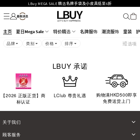
LBuy MEGA SALE 精选名牌手袋及小皮具低至6折
名牌服饰
潮流服饰
童装
护肤美妆
香水香薰
个人护理
母婴护理
游戏及精品玩具
文仪用品
家居生活
电子产品
美食
医药保健
运动与户外用品
Goyard Hobo / Hobo Mini人气限量特别版限时原价低至75折!
LBuy呈献 - Hermès 及 Chanel 手袋及首饰低至6折，立即入手!
LBuy Nintendo Switch / Nintendo Switch 2 正规商品零售店登陆MOKO 4楼
MOKO 1楼175号铺旗舰店特设名牌Hermès、CHANEL及LV专区！
主页
夏日Mega Sale
特价精选
名牌服饰
潮流服饰
童装
426号铺！
重要通告：银行转帐及转数快付款注意事项
品牌
类别
价格
排序
选项
购物满HKD500即享免运费！
LBuy获香港知识产权署颁发2026《正版正货承诺》商标
LBUY 承诺
购物满HKD500即享
【
2026
正版正货】商
LClub 尊贵礼遇
免费送货上门
标认证
关于我们
顾客服务