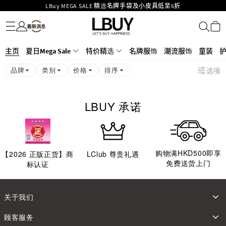
LBuy MEGA SALE 精选名牌手袋及小皮具低至6折
名牌服饰
潮流服饰
童装
护肤美妆
香水香薰
个人护理
母婴护理
游戏及精品玩具
文仪用品
家居生活
电子产品
美食
医药保健
运动与户外用品
Goyard Hobo / Hobo Mini人气限量特别版限时原价低至75折!
LBuy呈献 - Hermès 及 Chanel 手袋及首饰低至6折，立即入手!
LBuy Nintendo Switch / Nintendo Switch 2 正规商品零售店登陆MOKO 4楼
MOKO 1楼175号铺旗舰店特设名牌Hermès、CHANEL及LV专区！
主页
夏日Mega Sale
特价精选
名牌服饰
潮流服饰
童装
426号铺！
重要通告：银行转帐及转数快付款注意事项
品牌
类别
价格
排序
选项
购物满HKD500即享免运费！
LBuy获香港知识产权署颁发2026《正版正货承诺》商标
LBUY 承诺
购物满HKD500即享
【
2026
正版正货】商
LClub 尊贵礼遇
免费送货上门
标认证
关于我们
顾客服务