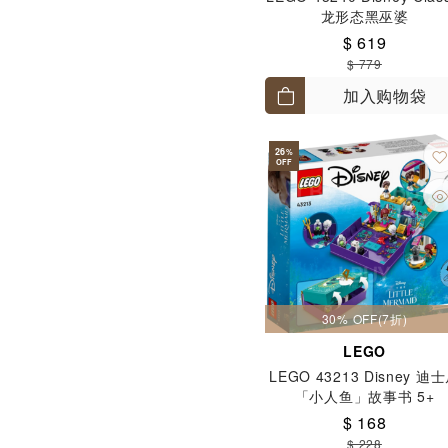
龙形态黑巫婆
$ 619
$ 779
加入购物袋
26
%
OFF
30% OFF(7折)
LEGO
LEGO 43213 Disney 迪
「小人鱼」故事书 5+
$ 168
$ 228