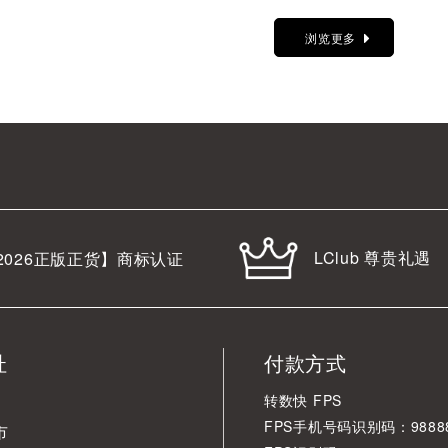
浏览更多
LClub 尊贵礼遇
2026
正版正货】商标认证
址
付款方式
转数快 FPS
FPS手机号码识别码：98888
市