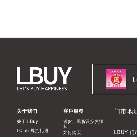
【
门市地
关于我们
客戶服務
关于 LBuy
送货、退货及换货须
知
LClub 尊贵礼遇
LBUY 门
如何购买