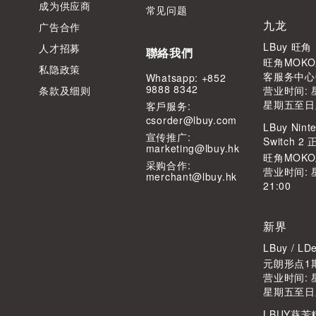
成为供应商
常见问题
九龙
广告合作
LBuy 旺
人才招募
聯絡我們
旺角MOKO
私隐政策
客服务中心
Whatsapp: +852
9888 8342
条款及细则
营业时间: 星
星期五至日及公
客⼾服务:
csorder@lbuy.com
LBuy Ninte
宣传推广:
Switch 
marketing@lbuy.hk
旺角MOK
采购合作:
营业时间: 
merchant@lbuy.hk
21:00
新界
LBuy / 
元朗形点1期
营业时间: 星
星期五至日及公
LBUY葵