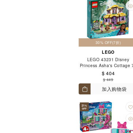
30% OFF(7折)
LEGO
LEGO 43231 Disney
Princess Asha's Cottage 
$ 404
$ 449
加入购物袋
21
%
OFF