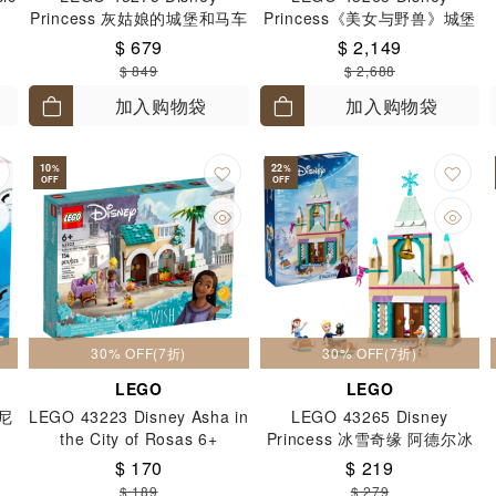
Princess 灰姑娘的城堡和马车
Princess《美女与野兽》城堡
6+
18+
$ 679
$ 2,149
$ 849
$ 2,688
加入购物袋
加入购物袋
10
22
%
%
OFF
OFF
30% OFF(7折)
30% OFF(7折)
LEGO
LEGO
士尼
LEGO 43223 Disney Asha in
LEGO 43265 Disney
the City of Rosas 6+
Princess 冰雪奇缘 阿德尔冰
雪城堡 5+
$ 170
$ 219
$ 189
$ 279