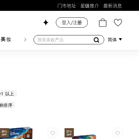
门市地址
星级推介
最新消息
登入/注册
26号铺！
肤美妆
香水香薰
个人护理
母婴护理
游戏及精品
简体
01 以上
称排序
20
21
%
%
OFF
OFF