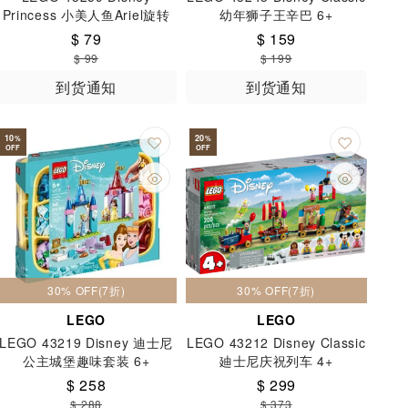
Princess 小美人鱼Ariel旋转
幼年狮子王辛巴 6+
盒 5+
$ 79
$ 159
$ 99
$ 199
到货通知
到货通知
10
20
%
%
OFF
OFF
30% OFF(7折)
30% OFF(7折)
LEGO
LEGO
LEGO 43219 Disney 迪士尼
LEGO 43212 Disney Classic
公主城堡趣味套装​ 6+
廸士尼庆祝列车 4+
$ 258
$ 299
$ 288
$ 373