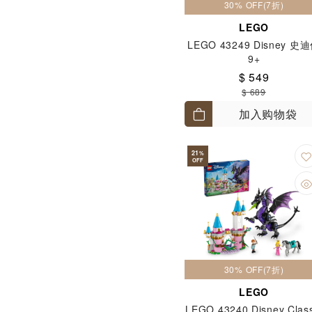
30% OFF(7折)
LEGO
LEGO 43249 Disney 史
9+
$ 549
$ 689
加入购物袋
21
%
OFF
30% OFF(7折)
LEGO
LEGO 43240 Disney Class