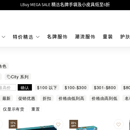
Goyard Hobo / Hobo Mini人气限量特别版限时原价低至75折!
LBuy呈献 - Hermès 及 Chanel 手袋及首饰低至6折，立即入手!
 Nintendo Switch / Nintendo Switch 2 正规商品零售店登陆MOKO 4楼4
MOKO 1楼175号铺旗舰店特设名牌Hermès、CHANEL及LV专区！
名牌服饰
潮流服饰
童装
护
E
特价精选
重要通告：银行转帐及转数快付款注意事项
购物满HKD500即享免运费！
角色
LBuy获香港知识产权署颁发2026《正版正货承诺》商标
City 系列
LBuy MEGA SALE 精选名牌手袋及小皮具低至6折
确认
$100 以下
$100-$300
$301-$800
$8
最新
促销优惠
折扣
价格由低到高
价格由高到低
名
重置
仅显示有货
17
22
%
%
OFF
OFF