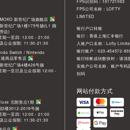
FPS识别码：161721063
FPS公司名称：LOFTY
LIMITED
角 MOKO 新世纪广场旗舰店
新世纪广场1楼175号舖(L1 顾
银行户口转账
旁边)
银行 : 香港上海汇丰银行
期一至四: 12:00 - 21:00
众假期: 11:30-21:30
入账户口名称 : Lofty Limite
银行账户 : 023-454572-83
ndo Switch / Nintendo
2 正规商品零售店
银行转帐或转数快时：请清
O新世纪广场4楼426号舖
实账户公司名称、账户号码
星期一至日及公众假期 12:00 -
别码
网站付款方式
LDeluxe 元朗形点1期
2楼2012-2019号舖
期一至四: 12:00 - 21:00
众假期: 11:30-21:30
芳精品店