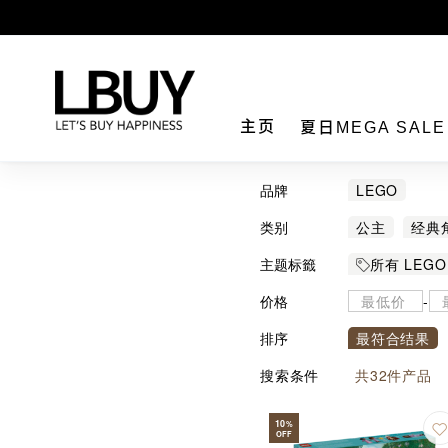
LBuy
主页
夏日MEGA SAL
品牌
LEGO
类别
公主
经典
主题标籤
所有 LEGO
价格
-
排序
最符合结果
搜索条件
共
32
件产品
10
%
OFF