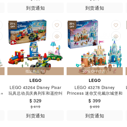
到货通知
到货通知
21
20
%
%
OFF
OFF
指定商品7折
30% OFF(7折)
LEGO
LEGO
LEGO 43264 Disney Pixar
LEGO 43278 Disney
4+
玩具总动员庆典列车和遥控纠
Princess 迷你艾伦戴尔城堡和
察队 4+
艾莎的冰雪宫殿 5+
$ 329
$ 399
$ 419
$ 499
到货通知
到货通知