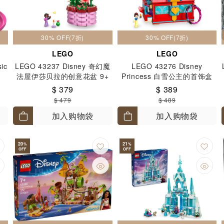
30% OFF(7折)
30% OFF(7折)
LEGO
LEGO
ic
LEGO 43237 Disney 奇幻魔
LEGO 43276 Disney
法屋伊莎贝拉的创意花盆 9+
Princess 白雪公主的首饰盒
6+
$ 379
$ 389
$ 479
$ 489
加入购物袋
加入购物袋
20
21
%
%
OFF
OFF