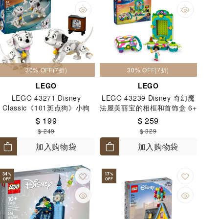
30% OFF(7折)
30% OFF(7折)
LEGO
LEGO
LEGO 43271 Disney
LEGO 43239 Disney 奇幻魔
Classic《101斑点狗》小狗
法屋美丽宝的相框和首饰盒 6+
Lucky & Penny 6+
$ 199
$ 259
$ 249
$ 329
加入购物袋
加入购物袋
34
17
%
%
OFF
OFF