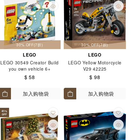
30% OFF(7折)
30% OFF(7折)
LEGO
LEGO
LEGO 30549 Creator Build
LEGO Yellow Motorcycle
you own vehicle 6+
V29 42225
$ 58
$ 98
加入购物袋
加入购物袋
41
%
OFF