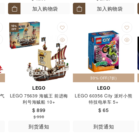
加入购物袋
加入购物袋
10
%
OFF
30% OFF(7折)
LEGO
LEGO
蒸气
LEGO 75639 海贼王 前进梅
LEGO 60356 City 派对小熊
利号海贼船 10+
特技电单车 5+
$ 899
$ 65
$ 998
到货通知
到货通知