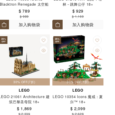
Blacktron Renegade 太空船
林－跳舞公仔 18+
18+
$ 789
$ 929
$ 989
$ 1,169
加入购物袋
加入购物袋
20
20
%
%
OFF
OFF
30% OFF(7折)
30% OFF(7折)
LEGO
LEGO
LEGO 21061 Architecture 建
LEGO 10354 Icons 魔戒：夏
筑巴黎圣母院 18+
尔™ 18+
$ 1,869
$ 2,099
$ 2,339
$ 2,628