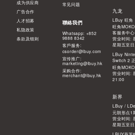
成为供应商
常见问题
九龙
广告合作
LBuy 旺
人才招募
聯絡我們
旺角MOKO
私隐政策
客服务中心
Whatsapp: +852
9888 8342
条款及细则
营业时间: 星
星期五至日及公
客⼾服务:
csorder@lbuy.com
LBuy Ninte
宣传推广:
Switch 
marketing@lbuy.hk
旺角MOK
采购合作:
营业时间: 
merchant@lbuy.hk
21:00
新界
LBuy / 
元朗形点1期
营业时间: 星
星期五至日及公
LBUY葵