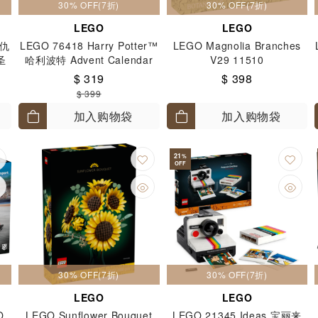
30% OFF(7折)
30% OFF(7折)
LEGO
LEGO
复仇
LEGO 76418 Harry Potter™
LEGO Magnolia Branches
 圣
哈利波特 Advent Calendar
V29 11510
圣诞倒数日曆 7+
$ 319
$ 398
$ 399
加入购物袋
加入购物袋
21
%
OFF
30% OFF(7折)
30% OFF(7折)
LEGO
LEGO
O
LEGO Sunflower Bouquet
LEGO 21345 Ideas 宝丽来