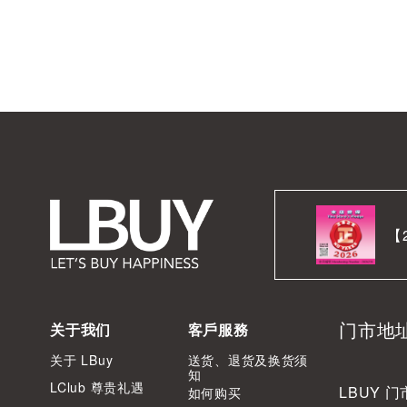
【
门市地
关于我们
客戶服務
关于 LBuy
送货、退货及换货须
知
LClub 尊贵礼遇
LBUY 门
如何购买