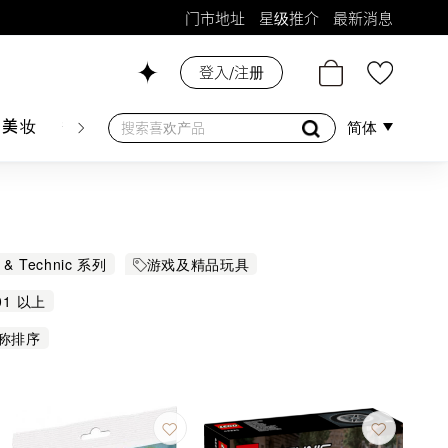
门市地址
星级推介
最新消息
登入/注册
26号铺！
肤美妆
香水香薰
个人护理
母婴护理
游戏及精品
简体
 & Technic 系列
游戏及精品玩具
01 以上
称排序