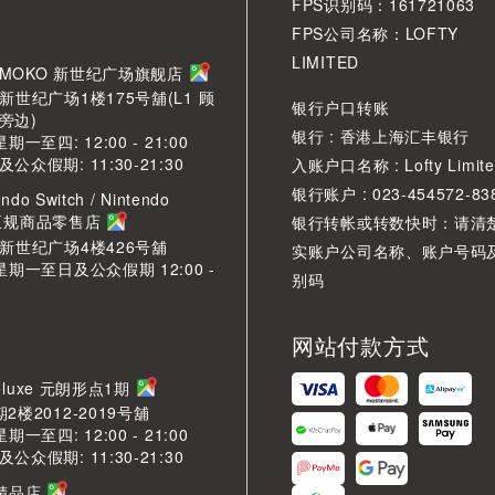
FPS识别码：161721063
FPS公司名称：LOFTY
LIMITED
角 MOKO 新世纪广场旗舰店
新世纪广场1楼175号舖(L1 顾
银行户口转账
旁边)
银行 : 香港上海汇丰银行
期一至四: 12:00 - 21:00
众假期: 11:30-21:30
入账户口名称 : Lofty Limite
银行账户 : 023-454572-83
ndo Switch / Nintendo
2 正规商品零售店
银行转帐或转数快时：请清
O新世纪广场4楼426号舖
实账户公司名称、账户号码
星期一至日及公众假期 12:00 -
别码
网站付款方式
LDeluxe 元朗形点1期
2楼2012-2019号舖
期一至四: 12:00 - 21:00
众假期: 11:30-21:30
芳精品店