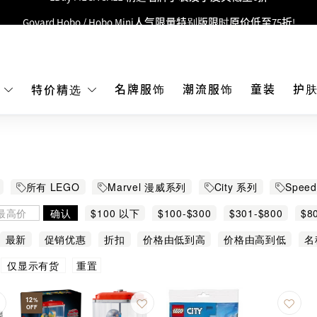
Goyard Hobo / Hobo Mini人气限量特别版限时原价低至75折!
LBuy呈献 - Hermès 及 Chanel 手袋及首饰低至6折，立即入手!
 Nintendo Switch / Nintendo Switch 2 正规商品零售店登陆MOKO 4楼4
MOKO 1楼175号铺旗舰店特设名牌Hermès、CHANEL及LV专区！
名牌服饰
潮流服饰
童装
护
E
特价精选
重要通告：银行转帐及转数快付款注意事项
购物满HKD500即享免运费！
LBuy获香港知识产权署颁发2026《正版正货承诺》商标
所有 LEGO
Marvel 漫威系列
City 系列
Speed
LBuy MEGA SALE 精选名牌手袋及小皮具低至6折
确认
$100 以下
$100-$300
$301-$800
$8
最新
促销优惠
折扣
价格由低到高
价格由高到低
名
重置
仅显示有货
12
%
OFF