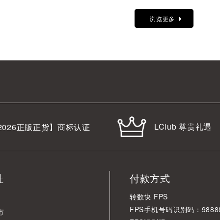
浏览更多
LClub 尊贵礼遇
2026
正版正货】商标认证
址
付款方式
转数快 FPS
FPS手机号码识别码：98888
市