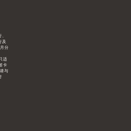
行、
行及
个月分
只适
签卡
情请与
付