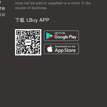
8
must not be sold or supplied to a minor in the
course of business.
楚核
及识
下载 LBuy APP