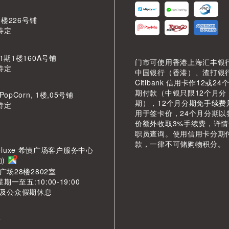
 楼226号铺
待定
期1楼160A号铺
门市可使用香港上海汇丰银
待定
中国银行（香港）、渣打银
Citibank 信用卡作12或24
期付款（中银只限12个月分
pCorn, 1楼,05号铺
期），12个月分期免手续费
待定
用于签卡价，24个月分期以
价额外收取3%手续费，详
职员查询。使用信用卡分期
款，一律不可储购物积分。
LDeluxe 希慎广场客户服务中心
约)
场28楼2802室
期一至五:10:00-19:00
及公众假期休息
市