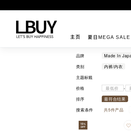
LBuy
主页
夏日MEGA SAL
品牌
Made In Jap
类别
内裤/内衣
主题标籤
价格
-
排序
最符合结果
搜索条件
共
5
件产品
15
%
OFF