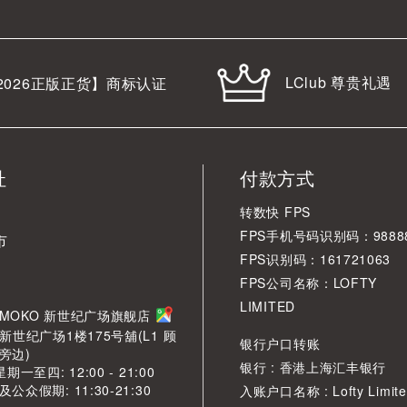
LClub 尊贵礼遇
2026
正版正货】商标认证
址
付款方式
转数快 FPS
FPS手机号码识别码：98888
市
FPS识别码：161721063
FPS公司名称：LOFTY
LIMITED
角 MOKO 新世纪广场旗舰店
新世纪广场1楼175号舖(L1 顾
银行户口转账
旁边)
银行 : 香港上海汇丰银行
期一至四: 12:00 - 21:00
众假期: 11:30-21:30
入账户口名称 : Lofty Limite