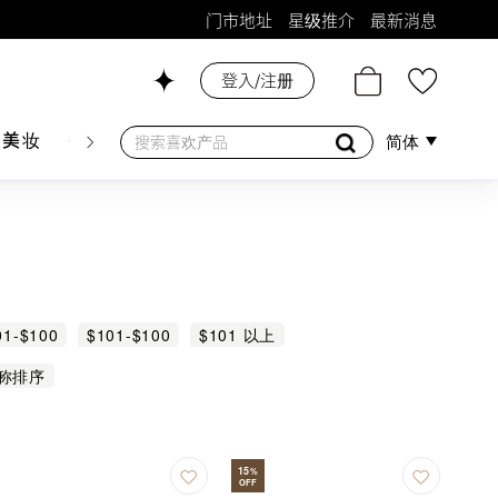
门市地址
星级推介
最新消息
登入/注册
26号铺！
肤美妆
香水香薰
个人护理
母婴护理
游戏及精品
简体
01-$100
$101-$100
$101 以上
称排序
15
%
OFF