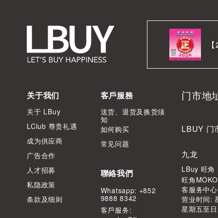
【
门市地
关于我们
客戶服務
关于 LBuy
送货、退货及换货须
知
LClub 尊贵礼遇
LBUY 门
如何购买
成为供应商
常见问题
九龙
广告合作
LBuy 旺
人才招募
聯絡我們
旺角MOKO
私隐政策
客服务中心
Whatsapp: +852
9888 8342
条款及细则
营业时间: 星
星期五至日及公
客⼾服务: