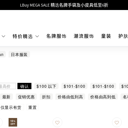
Goyard Hobo / Hobo Mini人气限量特别版限时原价低至75折!
LBuy呈献 - Hermès 及 Chanel 手袋及首饰低至6折，立即入手!
 Nintendo Switch / Nintendo Switch 2 正规商品零售店登陆MOKO 4楼4
MOKO 1楼175号铺旗舰店特设名牌Hermès、CHANEL及LV专区！
名牌服饰
潮流服饰
童装
护
E
特价精选
重要通告：银行转帐及转数快付款注意事项
an
日本服装
购物满HKD500即享免运费！
LBuy获香港知识产权署颁发2026《正版正货承诺》商标
LBuy MEGA SALE 精选名牌手袋及小皮具低至6折
确认
$100 以下
$101-$100
$101-$100
$1
最新
促销优惠
折扣
价格由低到高
价格由高到低
名
重置
仅显示有货
15
%
OFF