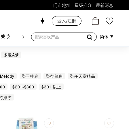
门市地址
星级推介
最新消息
登入/注册
26号铺！
肤美妆
香水香薰
个人护理
母婴护理
游戏及精品
简体
多啦A梦
Melody
玉桂狗
布甸狗
任天堂精品
200
$201-$300
$301 以上
称排序