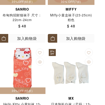
35%OFF(65折)
30% OFF(7折)
SANRIO
MIFFY
布甸狗招财猫袜子 尺寸：
Miffy小童盒袜子(23-25cm)
22cm-24cm
粉色
$ 48
$ 48
加入购物袋
加入购物袋
27
%
OFF
35%OFF(65折)
SANRIO
MX
Hello Kitty 小童短袜 13-
日本制长白袜（尺码：13-