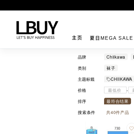
LBuy
主页
夏日MEGA SAL
品牌
Chiikawa
类别
袜子
主题标籤
CHIIKAWA
价格
-
排序
最符合结果
搜索条件
共
40
件产品