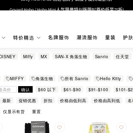
Goyard Hobo / Hobo Mini人气限量特别版限时原价低至75折!
LBuy呈献 - Hermès 及 Chanel 手袋及首饰低至6折，立即入手!
 Nintendo Switch / Nintendo Switch 2 正规商品零售店登陆MOKO 4楼4
MOKO 1楼175号铺旗舰店特设名牌Hermès、CHANEL及LV专区！
名牌服饰
潮流服饰
童装
护
E
特价精选
重要通告：银行转帐及转数快付款注意事项
DISNEY
Miffy
MX
SAN-X 角落生物
Sanrio
任天堂
购物满HKD500即享免运费！
LBuy获香港知识产权署颁发2026《正版正货承诺》商标
MIFFY
角落生物
所有 Sanrio
Hello Kitty
LBuy MEGA SALE 精选名牌手袋及小皮具低至6折
确认
$60 以下
$61-$90
$91-$100
$101-$
最新
促销优惠
折扣
价格由低到高
价格由高到低
名
重置
仅显示有货