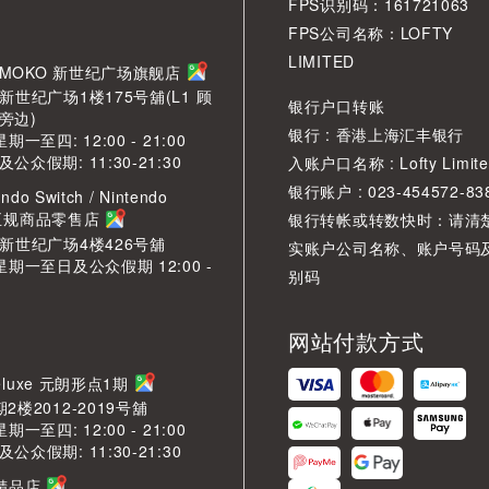
FPS识别码：161721063
FPS公司名称：LOFTY
LIMITED
角 MOKO 新世纪广场旗舰店
新世纪广场1楼175号舖(L1 顾
银行户口转账
旁边)
银行 : 香港上海汇丰银行
期一至四: 12:00 - 21:00
众假期: 11:30-21:30
入账户口名称 : Lofty Limite
银行账户 : 023-454572-83
ndo Switch / Nintendo
2 正规商品零售店
银行转帐或转数快时：请清
O新世纪广场4楼426号舖
实账户公司名称、账户号码
星期一至日及公众假期 12:00 -
别码
网站付款方式
LDeluxe 元朗形点1期
2楼2012-2019号舖
期一至四: 12:00 - 21:00
众假期: 11:30-21:30
芳精品店