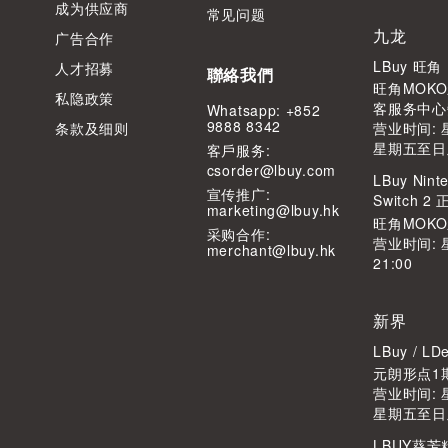
成为供应商
常见问题
九龙
广告合作
LBuy 旺
人才招募
聯絡我們
旺角MOKO
私隐政策
客服务中心
Whatsapp: +852
9888 8342
条款及细则
营业时间: 星
星期五至日及公
客⼾服务:
csorder@lbuy.com
LBuy Ninte
宣传推广:
Switch 
marketing@lbuy.hk
旺角MOK
采购合作:
营业时间: 
merchant@lbuy.hk
21:00
新界
LBuy / 
元朗形点1期
营业时间: 星
星期五至日及公
LBUY葵