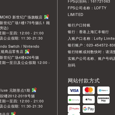
FPS识别码：161721063
FPS公司名称：LOFTY
LIMITED
角 MOKO 新世纪广场旗舰店
新世纪广场1楼175号舖(L1 顾
银行户口转账
旁边)
银行 : 香港上海汇丰银行
期一至四: 12:00 - 21:00
众假期: 11:30-21:30
入账户口名称 : Lofty Limite
银行账户 : 023-454572-83
ndo Switch / Nintendo
2 正规商品零售店
银行转帐或转数快时：请清
O新世纪广场4楼426号舖
实账户公司名称、账户号码
星期一至日及公众假期 12:00 -
别码
网站付款方式
LDeluxe 元朗形点1期
2楼2012-2019号舖
期一至四: 12:00 - 21:00
众假期: 11:30-21:30
芳精品店