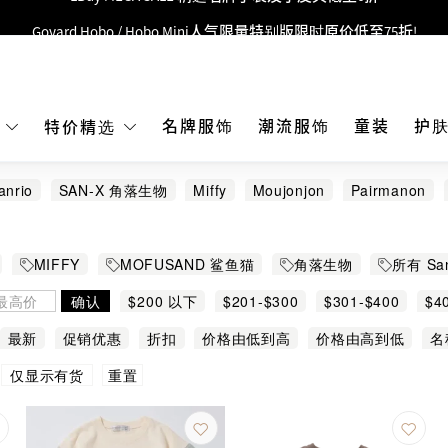
Goyard Hobo / Hobo Mini人气限量特别版限时原价低至75折!
LBuy呈献 - Hermès 及 Chanel 手袋及首饰低至6折，立即入手!
 Nintendo Switch / Nintendo Switch 2 正规商品零售店登陆MOKO 4楼4
MOKO 1楼175号铺旗舰店特设名牌Hermès、CHANEL及LV专区！
名牌服饰
潮流服饰
童装
护
E
特价精选
重要通告：银行转帐及转数快付款注意事项
anrio
SAN-X 角落生物
Miffy
Moujonjon
Pairmanon
购物满HKD500即享免运费！
LBuy获香港知识产权署颁发2026《正版正货承诺》商标
MIFFY
MOFUSAND 鲨鱼猫
角落生物
所有 San
LBuy MEGA SALE 精选名牌手袋及小皮具低至6折
确认
$200 以下
$201-$300
$301-$400
$4
最新
促销优惠
折扣
价格由低到高
价格由高到低
名
重置
仅显示有货