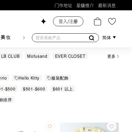
门市地址
星级推介
最新消息
登入/注册
26号铺！
肤美妆
香水香薰
个人护理
母婴护理
游戏及精品
简体
LB CLUB
Mofusand
EVER CLOSET
更多
rio
Hello Kitty
服裝配飾
01-$500
$501-$600
$601 以上
称排序