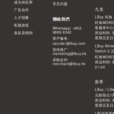
成为供应商
常见问题
九龙
广告合作
LBuy 旺
人才招募
聯絡我們
旺角MOKO
私隐政策
客服务中心
Whatsapp: +852
9888 8342
条款及细则
营业时间: 星
星期五至日及公
客⼾服务:
csorder@lbuy.com
LBuy Ninte
宣传推广:
Switch 
marketing@lbuy.hk
旺角MOK
采购合作:
营业时间: 
merchant@lbuy.hk
21:00
新界
LBuy / 
元朗形点1期
营业时间: 星
星期五至日及公
LBUY葵