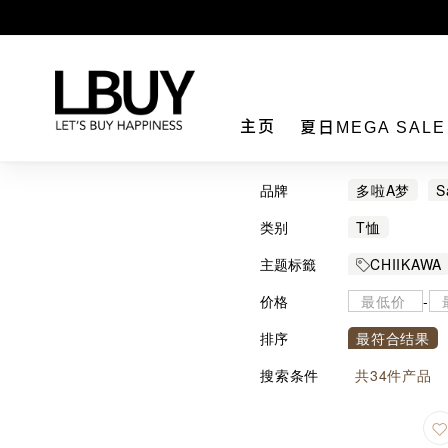
LBuy
主页
夏日MEGA SAL
品牌
多啦A梦
S
Chiikawa
类别
T恤
主题标籤
CHIIKAWA
价格
-
排序
最符合结果
搜索条件
共
34
件产品