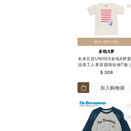
30% OFF(7折)
多啦A梦
未来百货UNISEX多啦A梦
油漆工人童装圆领短袖T恤 
码: 120-130)
$ 308
加入购物袋