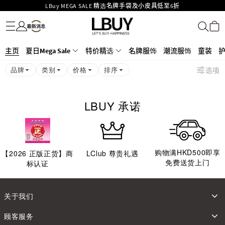
LBuy MEGA SALE 精选名牌手袋及小皮具低至6折
名牌服饰
潮流服饰
童装
护肤美妆
香水香薰
个人护理
母婴护理
游戏及精品玩具
文仪用品
家居生活
电子产品
美食
医药保健
运动与户外用品
Goyard Hobo / Hobo Mini人气限量特别版限时原价低至75折!
LBuy呈献 - Hermès 及 Chanel 手袋及首饰低至6折，立即入手!
LBuy Nintendo Switch / Nintendo Switch 2 正规商品零售店登陆MOKO 4楼
MOKO 1楼175号铺旗舰店特设名牌Hermès、CHANEL及LV专区！
主页
夏日Mega Sale
特价精选
名牌服饰
潮流服饰
童装
426号铺！
重要通告：银行转帐及转数快付款注意事项
品牌
类别
价格
排序
选项
购物满HKD500即享免运费！
LBuy获香港知识产权署颁发2026《正版正货承诺》商标
LBUY 承诺
购物满HKD500即享
【
2026
正版正货】商
LClub 尊贵礼遇
免费送货上门
标认证
关于我们
顾客服务