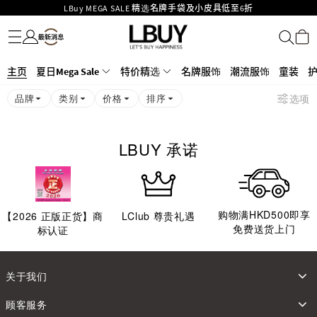
LBuy MEGA SALE 精选名牌手袋及小皮具低至6折
名牌服饰
潮流服饰
童装
护肤美妆
香水香薰
个人护理
母婴护理
游戏及精品玩具
文仪用品
家居生活
电子产品
美食
医药保健
运动与户外用品
Goyard Hobo / Hobo Mini人气限量特别版限时原价低至75折!
LBuy呈献 - Hermès 及 Chanel 手袋及首饰低至6折，立即入手!
LBuy Nintendo Switch / Nintendo Switch 2 正规商品零售店登陆MOKO 4楼
MOKO 1楼175号铺旗舰店特设名牌Hermès、CHANEL及LV专区！
主页
夏日Mega Sale
特价精选
名牌服饰
潮流服饰
童装
426号铺！
重要通告：银行转帐及转数快付款注意事项
品牌
类别
价格
排序
选项
购物满HKD500即享免运费！
LBuy获香港知识产权署颁发2026《正版正货承诺》商标
LBUY 承诺
购物满HKD500即享
【
2026
正版正货】商
LClub 尊贵礼遇
免费送货上门
标认证
关于我们
顾客服务