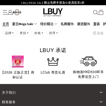
LBuy MEGA SALE 精选名牌手袋及小皮具低至6折
名牌服饰
潮流服饰
童装
护肤美妆
香水香薰
个人护理
母婴护理
游戏及精品玩具
文仪用品
家居生活
电子产品
美食
医药保健
运动与户外用品
Goyard Hobo / Hobo Mini人气限量特别版限时原价低至75折!
LBuy呈献 - Hermès 及 Chanel 手袋及首饰低至6折，立即入手!
LBuy Nintendo Switch / Nintendo Switch 2 正规商品零售店登陆MOKO 4楼
MOKO 1楼175号铺旗舰店特设名牌Hermès、CHANEL及LV专区！
主页
夏日Mega Sale
特价精选
名牌服饰
潮流服饰
童装
426号铺！
重要通告：银行转帐及转数快付款注意事项
品牌
类别
价格
排序
选项
购物满HKD500即享免运费！
LBuy获香港知识产权署颁发2026《正版正货承诺》商标
LBUY 承诺
购物满HKD500即享
【
2026
正版正货】商
LClub 尊贵礼遇
免费送货上门
标认证
关于我们
顾客服务