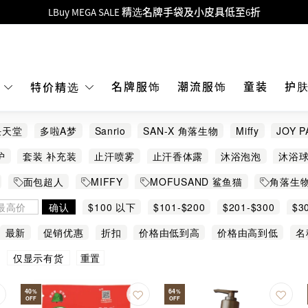
Goyard Hobo / Hobo Mini人气限量特别版限时原价低至75折!
LBuy呈献 - Hermès 及 Chanel 手袋及首饰低至6折，立即入手!
 Nintendo Switch / Nintendo Switch 2 正规商品零售店登陆MOKO 4楼4
MOKO 1楼175号铺旗舰店特设名牌Hermès、CHANEL及LV专区！
名牌服饰
潮流服饰
童装
护
E
特价精选
重要通告：银行转帐及转数快付款注意事项
任天堂
多啦A梦
Sanrio
SAN-X 角落生物
Miffy
JOY 
购物满HKD500即享免运费！
BUBBLEDREAM
Chiikawa
Cubed
DEONATULLE
D
护
套装 补充装
止汗喷雾
止汗香体露
沐浴泡泡
沐浴
LBuy获香港知识产权署颁发2026《正版正货承诺》商标
KOSE
KUMANO
L'OCCITANE
LA MER
MM6 Maiso
美胸纤体
舒缓
足膜 足贴
香体纸
香皂
面包超人
MIFFY
MOFUSAND 鲨鱼猫
角落生
LBuy MEGA SALE 精选名牌手袋及小皮具低至6折
émon
SABON
Santan
SKATER
SMARTSTUDY
Sno
Sanrio 其他熱門角色
Kuromi
任天堂精品
新幹線
确认
$100 以下
$101-$200
$201-$300
$3
鼓之達人
幪面超人
愉快動物餅
星之卡比
汤玛士小火车
最新
促销优惠
折扣
价格由低到高
价格由高到低
名
重置
仅显示有货
40
64
%
%
OFF
OFF