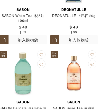
SABON
DEONATULLE
SABON White Tea 沐浴油
DEONATULLE 止汗石 20g
100ml
$ 48
$ 48
$ 69
$ 99
加入购物袋
加入购物袋
32
32
%
%
OFF
OFF
SABON
SABON
SABON Delicate Jasmine 沐
SABON Rose Tea 沐浴油