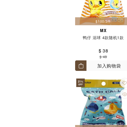
$100/3件
MX
鸭仔 浴球 4款随机1款
$ 38
$ 48
加入购物袋
21
%
OFF