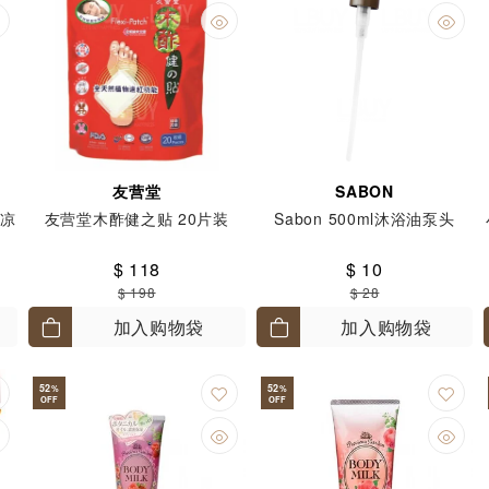
友营堂
SABON
清凉
友营堂木酢健之贴 20片装
Sabon 500ml沐浴油泵头
$ 118
$ 10
$ 198
$ 28
加入购物袋
加入购物袋
52
52
%
%
OFF
OFF