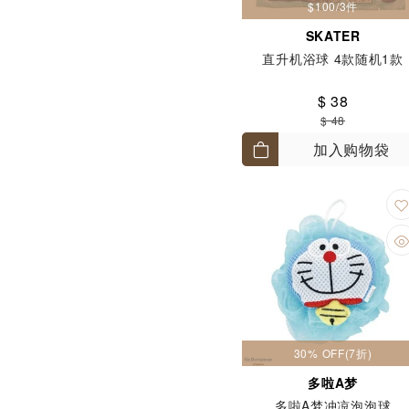
$100/3件
SKATER
直升机浴球 4款随机1款
$ 38
$ 48
加入购物袋
30% OFF(7折)
多啦A梦
多啦A梦冲凉泡泡球