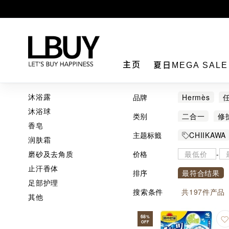
LBuy
主页
夏日MEGA SAL
沐浴露
品牌
Hermès
沐浴球
BIODERMA
类别
二合一
修
香皂
KOBAYASHI
精油
美白
主题标籤
CHIIKAWA
润肤霜
NOL
Pok
玉桂狗
磨砂及去角质
价格
-
友营堂
太
止汗香体
排序
最符合结果
足部护理
搜索条件
共
197
件产品
其他
68
%
OFF