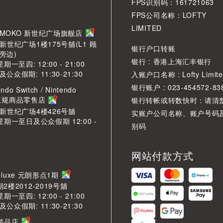
FPS识别码：161721063
FPS公司名称：LOFTY
LIMITED
角 MOKO 新世纪广场旗舰店
新世纪广场1楼175号舖(L1 顾
银行户口转账
旁边)
银行 : 香港上海汇丰银行
期一至四: 12:00 - 21:00
众假期: 11:30-21:30
入账户口名称 : Lofty Limite
银行账户 : 023-454572-83
ndo Switch / Nintendo
2 正规商品零售店
银行转帐或转数快时：请清
O新世纪广场4楼426号舖
实账户公司名称、账户号码
星期一至日及公众假期 12:00 -
别码
网站付款方式
LDeluxe 元朗形点1期
2楼2012-2019号舖
期一至四: 12:00 - 21:00
众假期: 11:30-21:30
芳精品店