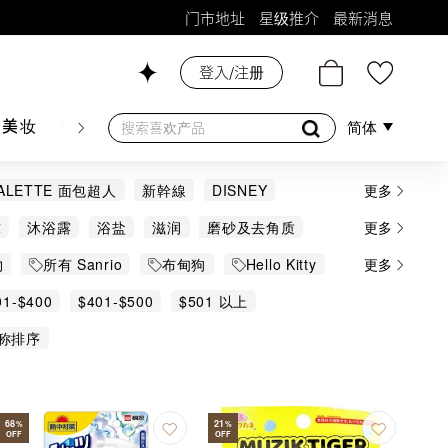
门市地址
星级推介
最新消息
登入/注册
26号铺！
肤美妆
香水香薰
个人护理
母婴护理
游戏及精品
简体
PALETTE 面包超人
新幹線
DISNEY
更多
UIT
EVA
GATSBY
JO MALONE
球
沐浴露
浴盐
滋润
磨砂及去角质
更多
n Margiela
Mofusand
MX
NHK-NEP
物
所有 Sanrio
布甸狗
Hello Kitty
更多
opy
SUNKI
TAKARA TOMY
Tebekko
01-$400
$401-$500
$501 以上
牛奶妹
萬代
称排序
68
21
%
%
OFF
OFF