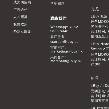
成为供应商
常见问题
九龙
广告合作
LBuy 旺
人才招募
聯絡我們
旺角MOKO
私隐政策
客服务中心
Whatsapp: +852
9888 8342
条款及细则
营业时间: 星
星期五至日及公
客⼾服务:
csorder@lbuy.com
LBuy Ninte
宣传推广:
Switch 
marketing@lbuy.hk
旺角MOK
采购合作:
营业时间: 
merchant@lbuy.hk
21:00
新界
LBuy / 
元朗形点1期
营业时间: 星
星期五至日及公
LBUY葵