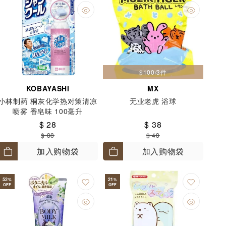
$100/3件
KOBAYASHI
MX
小林制药 桐灰化学热对策清凉
无业老虎 浴球
喷雾 香皂味 100毫升
$ 28
$ 38
$ 88
$ 48
加入购物袋
加入购物袋
52
21
%
%
OFF
OFF