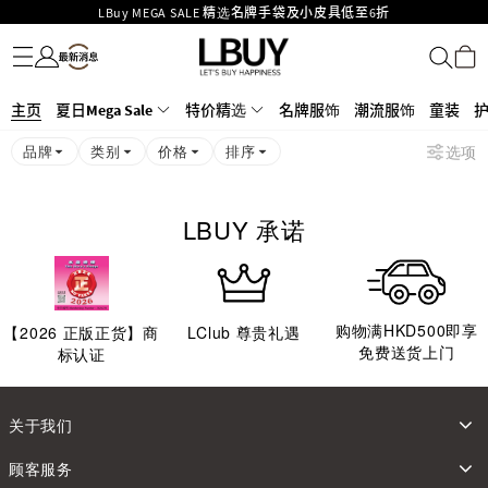
LBuy MEGA SALE 精选名牌手袋及小皮具低至6折
名牌服饰
潮流服饰
童装
护肤美妆
香水香薰
个人护理
母婴护理
游戏及精品玩具
文仪用品
家居生活
电子产品
美食
医药保健
运动与户外用品
Goyard Hobo / Hobo Mini人气限量特别版限时原价低至75折!
LBuy呈献 - Hermès 及 Chanel 手袋及首饰低至6折，立即入手!
LBuy Nintendo Switch / Nintendo Switch 2 正规商品零售店登陆MOKO 4楼
MOKO 1楼175号铺旗舰店特设名牌Hermès、CHANEL及LV专区！
主页
夏日Mega Sale
特价精选
名牌服饰
潮流服饰
童装
426号铺！
重要通告：银行转帐及转数快付款注意事项
品牌
类别
价格
排序
选项
购物满HKD500即享免运费！
LBuy获香港知识产权署颁发2026《正版正货承诺》商标
LBUY 承诺
购物满HKD500即享
【
2026
正版正货】商
LClub 尊贵礼遇
免费送货上门
标认证
关于我们
顾客服务