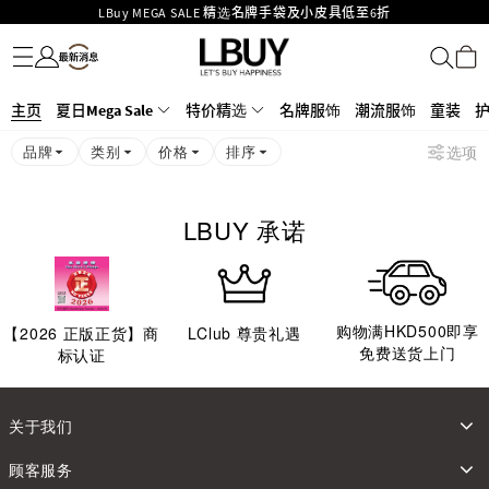
LBuy MEGA SALE 精选名牌手袋及小皮具低至6折
名牌服饰
潮流服饰
童装
护肤美妆
香水香薰
个人护理
母婴护理
游戏及精品玩具
文仪用品
家居生活
电子产品
美食
医药保健
运动与户外用品
Goyard Hobo / Hobo Mini人气限量特别版限时原价低至75折!
LBuy呈献 - Hermès 及 Chanel 手袋及首饰低至6折，立即入手!
LBuy Nintendo Switch / Nintendo Switch 2 正规商品零售店登陆MOKO 4楼
MOKO 1楼175号铺旗舰店特设名牌Hermès、CHANEL及LV专区！
主页
夏日Mega Sale
特价精选
名牌服饰
潮流服饰
童装
426号铺！
重要通告：银行转帐及转数快付款注意事项
品牌
类别
价格
排序
选项
购物满HKD500即享免运费！
LBuy获香港知识产权署颁发2026《正版正货承诺》商标
LBUY 承诺
购物满HKD500即享
【
2026
正版正货】商
LClub 尊贵礼遇
免费送货上门
标认证
关于我们
顾客服务