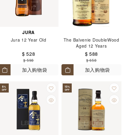
JURA
Jura 12 Year Old
The Balvenie DoubleWood
Aged 12 Years
$ 528
$ 588
$ 598
$ 658
加入购物袋
加入购物袋
6
10
%
%
OFF
OFF