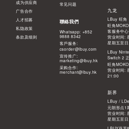
成为供应商
常见问题
九龙
广告合作
LBuy 旺
人才招募
聯絡我們
旺角MOKO
私隐政策
客服务中心
Whatsapp: +852
9888 8342
条款及细则
营业时间: 星
星期五至日及公
客⼾服务:
csorder@lbuy.com
LBuy Ninte
宣传推广:
Switch 
marketing@lbuy.hk
旺角MOK
采购合作:
营业时间: 
merchant@lbuy.hk
21:00
新界
LBuy / 
元朗形点1期
营业时间: 星
星期五至日及公
LBUY葵