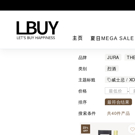
LBuy
主页
夏日MEGA SAL
品牌
JURA
TH
REMY MART
类别
烈酒
MOUNT GAY
主题标籤
威士忌 / X
价格
-
排序
最符合结果
搜索条件
共
40
件产品
23
%
OFF