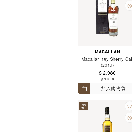
MACALLAN
Macallan 18y Sherry Oa
(2019)
$ 2,980
$ 3,880
加入购物袋
10
%
OFF