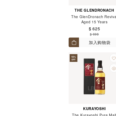
THE GLENDRONACH
The GlenDronach Reviva
Aged 15 Years
$ 625
$ 698
加入购物袋
10
%
OFF
KURAYOSHI
The Kurayoshi Pure Mal