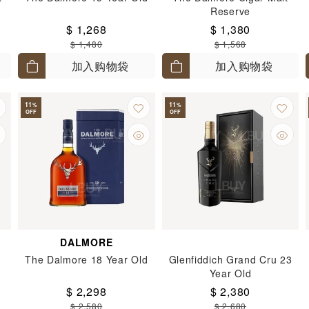
Reserve
$ 1,268
$ 1,380
$ 1,480
$ 1,568
加入购物袋
加入购物袋
11
11
%
%
OFF
OFF
DALMORE
The Dalmore 18 Year Old
Glenfiddich Grand Cru 23
Year Old
$ 2,298
$ 2,380
$ 2,580
$ 2,680