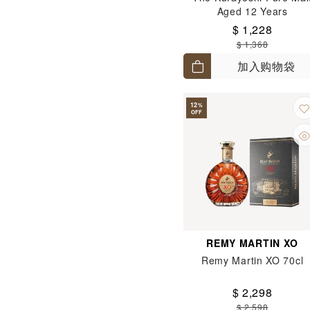
Aged 12 Years
$ 1,228
$ 1,368
加入购物袋
12
%
OFF
REMY MARTIN XO
Remy Martin XO 70cl
$ 2,298
$ 2,598