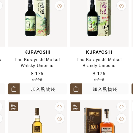
KURAYOSHI
KURAYOSHI
k
The Kurayoshi Matsui
The Kurayoshi Matsui
Whisky Umeshu
Brandy Umeshu
$ 175
$ 175
$ 228
$ 218
加入购物袋
加入购物袋
10
9
%
%
OFF
OFF