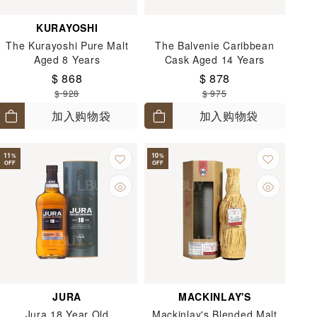
KURAYOSHI
The Kurayoshi Pure Malt
The Balvenie Caribbean
Aged 8 Years
Cask Aged 14 Years
$ 868
$ 878
$ 928
$ 975
加入购物袋
加入购物袋
11
10
%
%
OFF
OFF
JURA
MACKINLAY'S
Jura 18 Year Old
Mackinlay's Blended Malt