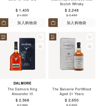
Scotch Whisky
$ 1,435
$ 2,248
$ 1,620
$ 2,490
加入购物袋
加入购物袋
11
7
%
%
OFF
OFF
DALMORE
The Dalmore King
The Balvenie PortWood
Alexander III
Aged 21 Years
$ 2,568
$ 2,650
$ 2,890
$ 2,850