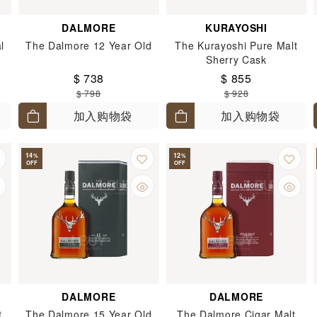
DALMORE
KURAYOSHI
l
The Dalmore 12 Year Old
The Kurayoshi Pure Malt
Sherry Cask
$ 738
$ 855
$ 798
$ 928
加入购物袋
加入购物袋
14
12
%
%
OFF
OFF
DALMORE
DALMORE
t
The Dalmore 15 Year Old
The Dalmore Cigar Malt