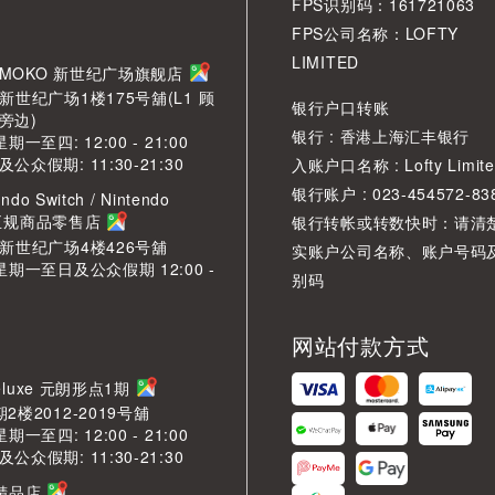
FPS识别码：161721063
FPS公司名称：LOFTY
LIMITED
角 MOKO 新世纪广场旗舰店
新世纪广场1楼175号舖(L1 顾
银行户口转账
旁边)
银行 : 香港上海汇丰银行
期一至四: 12:00 - 21:00
众假期: 11:30-21:30
入账户口名称 : Lofty Limite
银行账户 : 023-454572-83
ndo Switch / Nintendo
2 正规商品零售店
银行转帐或转数快时：请清
O新世纪广场4楼426号舖
实账户公司名称、账户号码
星期一至日及公众假期 12:00 -
别码
网站付款方式
LDeluxe 元朗形点1期
2楼2012-2019号舖
期一至四: 12:00 - 21:00
众假期: 11:30-21:30
芳精品店