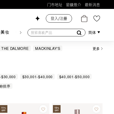
门市地址
星级推介
最新消息
登入/注册
26号铺！
肤美妆
香水香薰
个人护理
母婴护理
游戏及精品
简体
THE DALMORE
MACKINLAY'S
更多
DICH
KURAYOSHI
MACALLAN
-$30,000
$30,001-$40,000
$40,001-$50,000
称排序
11
13
%
%
OFF
OFF