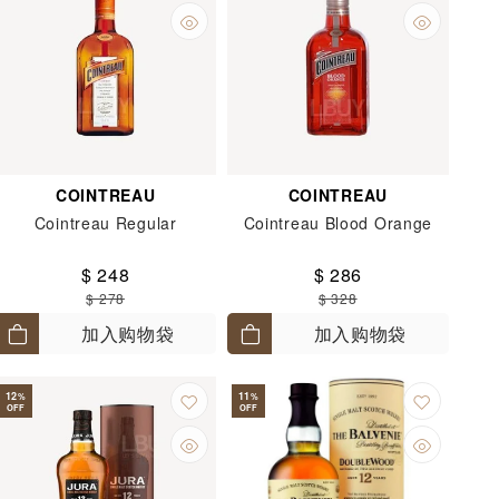
COINTREAU
COINTREAU
Cointreau Regular
Cointreau Blood Orange
$ 248
$ 286
$ 278
$ 328
加入购物袋
加入购物袋
12
11
%
%
OFF
OFF