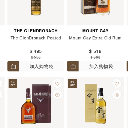
THE GLENDRONACH
MOUNT GAY
The GlenDronach Peated
Mount Gay Extra Old Rum
$ 495
$ 518
$ 550
$ 568
加入购物袋
加入购物袋
8
8
%
%
OFF
OFF