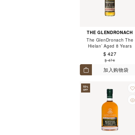
THE GLENDRONACH
The GlenDronach The
Hielan’ Aged 8 Years
$ 427
$ 474
加入购物袋
10
%
OFF