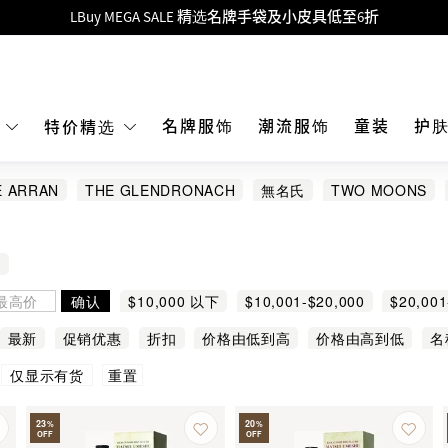
Goyard Hobo / Hobo Mini人气限量特别版限时原价低至75折!
LBuy呈献 - Hermès 及 Chanel 手袋及首饰低至6折，立即入手!
 Nintendo Switch / Nintendo Switch 2 正规商品零售店登陆MOKO 4楼4
MOKO 1楼175号铺旗舰店特设名牌Hermès、CHANEL及LV专区！
名牌服饰
潮流服饰
童装
护
E
特价精选
重要通告：银行转帐及转数快付款注意事项
E ARRAN
THE GLENDRONACH
無名氏
TWO MOONS
购物满HKD500即享免运费！
IN XO
LOUIS XIII
COINTREAU
DALMORE
GLENFID
LBuy获香港知识产权署颁发2026《正版正货承诺》商标
O
LBuy MEGA SALE 精选名牌手袋及小皮具低至6折
确认
$10,000 以下
$10,001-$20,000
$20,001
$50,001 以上
最新
促销优惠
折扣
价格由低到高
价格由高到低
名
重置
仅显示有货
23
20
%
%
OFF
OFF