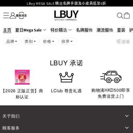
LBuy MEGA SALE 精选名牌手袋及小皮具低至6折
名牌服饰
潮流服饰
童装
护肤美妆
香水香薰
个人护理
母婴护理
游戏及精品玩具
文仪用品
家居生活
电子产品
美食
医药保健
运动与户外用品
Goyard Hobo / Hobo Mini人气限量特别版限时原价低至75折!
LBuy呈献 - Hermès 及 Chanel 手袋及首饰低至6折，立即入手!
LBuy Nintendo Switch / Nintendo Switch 2 正规商品零售店登陆MOKO 4楼
MOKO 1楼175号铺旗舰店特设名牌Hermès、CHANEL及LV专区！
主页
夏日Mega Sale
特价精选
名牌服饰
潮流服饰
童装
426号铺！
重要通告：银行转帐及转数快付款注意事项
品牌
类别
价格
排序
选项
购物满HKD500即享免运费！
LBuy获香港知识产权署颁发2026《正版正货承诺》商标
LBUY 承诺
购物满HKD500即享
【
2026
正版正货】商
LClub 尊贵礼遇
免费送货上门
标认证
关于我们
顾客服务