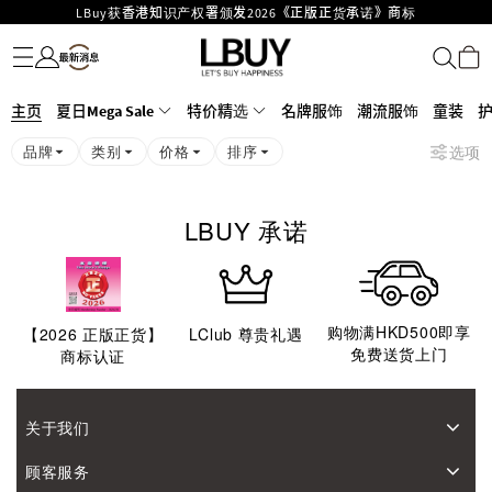
LBuy获香港知识产权署颁发2026《正版正货承诺》商标
名牌服饰
潮流服饰
童装
护肤美妆
香水香薰
个人护理
母婴护理
游戏及精品玩具
文仪用品
家居生活
电子产品
美食
医药保健
运动与户外用品
LBuy MEGA SALE 精选名牌手袋及小皮具低至6折
Goyard Hobo / Hobo Mini人气限量特别版限时原价低至75折!
LBuy呈献 - Hermès 及 Chanel 手袋及首饰低至6折，立即入手!
主页
LBuy Nintendo Switch / Nintendo Switch 2 正规商品零售店登陆MOKO 4楼
夏日Mega Sale
特价精选
名牌服饰
潮流服饰
童装
MOKO 1楼175号铺旗舰店特设名牌Hermès、CHANEL及LV专区！
426号铺！
品牌
类别
价格
排序
选项
重要通告：银行转帐及转数快付款注意事项
购物满HKD500即享免运费！
LBUY 承诺
购物满HKD500即享
【
2026
正版正货】
LClub 尊贵礼遇
免费送货上门
商标认证
关于我们
顾客服务