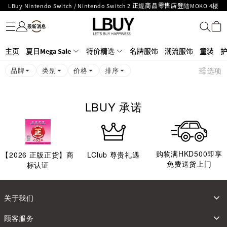
LBuy Nintendo Switch / Nintendo Switch 2 正规商品零售店登陆MOKO 4楼
名牌服饰
潮流服饰
童装
护肤美妆
香水香薰
个人护理
母婴护理
游戏及精品玩具
文仪用品
家居生活
电子产品
美食
医药保健
运动与户外用品
MOKO 1楼175号铺旗舰店特设名牌Hermès、CHANEL及LV专区！
426号铺！
重要通告：银行转帐及转数快付款注意事项
购物满HKD500即享免运费！
主页
夏日Mega Sale
LBuy获香港知识产权署颁发2026《正版正货承诺》商标
特价精选
名牌服饰
潮流服饰
童装
LBuy MEGA SALE 精选名牌手袋及小皮具低至6折
品牌
类别
价格
排序
选项
Goyard Hobo / Hobo Mini人气限量特别版限时原价低至75折!
LBuy呈献 - Hermès 及 Chanel 手袋及首饰低至6折，立即入手!
LBUY 承诺
购物满HKD500即享
【
2026
正版正货】商
LClub 尊贵礼遇
免费送货上门
标认证
关于我们
顾客服务