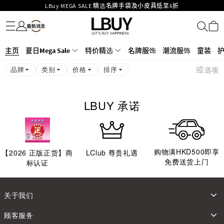
LBuy MEGA SALE 精选名牌手袋及小皮具低至6折
名牌服饰
潮流服饰
童装
护肤美妆
香水香薰
个人护理
母婴护理
游戏及精品玩具
文仪用品
家居生活
电子产品
美食
医药保健
运动与户外用品
Goyard Hobo / Hobo Mini人气限量特别版限时原价低至75折!
LBuy呈献 - Hermès 及 Chanel 手袋及首饰低至6折，立即入手!
LBuy Nintendo Switch / Nintendo Switch 2 正规商品零售店登陆MOKO 4楼
MOKO 1楼175号铺旗舰店特设名牌Hermès、CHANEL及LV专区！
主页
夏日Mega Sale
特价精选
名牌服饰
潮流服饰
童装
426号铺！
重要通告：银行转帐及转数快付款注意事项
品牌
类别
价格
排序
选项
购物满HKD500即享免运费！
LBuy获香港知识产权署颁发2026《正版正货承诺》商标
LBUY 承诺
购物满HKD500即享
【
2026
正版正货】商
LClub 尊贵礼遇
免费送货上门
标认证
关于我们
顾客服务