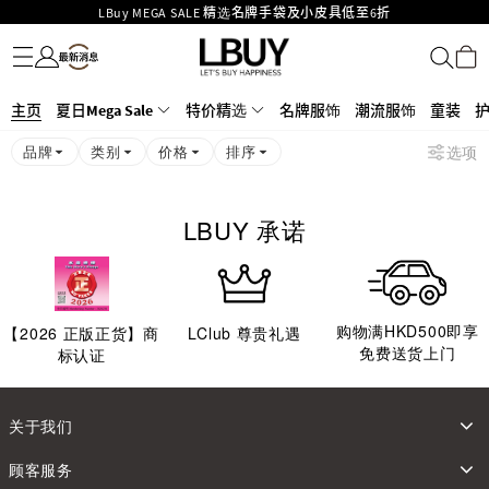
LBuy MEGA SALE 精选名牌手袋及小皮具低至6折
名牌服饰
潮流服饰
童装
护肤美妆
香水香薰
个人护理
母婴护理
游戏及精品玩具
文仪用品
家居生活
电子产品
美食
医药保健
运动与户外用品
Goyard Hobo / Hobo Mini人气限量特别版限时原价低至75折!
LBuy呈献 - Hermès 及 Chanel 手袋及首饰低至6折，立即入手!
LBuy Nintendo Switch / Nintendo Switch 2 正规商品零售店登陆MOKO 4楼
MOKO 1楼175号铺旗舰店特设名牌Hermès、CHANEL及LV专区！
主页
夏日Mega Sale
特价精选
名牌服饰
潮流服饰
童装
426号铺！
重要通告：银行转帐及转数快付款注意事项
品牌
类别
价格
排序
选项
购物满HKD500即享免运费！
LBuy获香港知识产权署颁发2026《正版正货承诺》商标
LBUY 承诺
购物满HKD500即享
【
2026
正版正货】商
LClub 尊贵礼遇
免费送货上门
标认证
关于我们
顾客服务