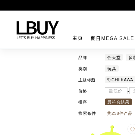
LBuy
主页
夏日MEGA SAL
品牌
任天堂
多
Chiikawa
类别
玩具
创世神
星
主题标籤
CHIIKAWA
所有 Sanri
价格
-
玩具/模型/
排序
最符合结果
搜索条件
共
238
件产品