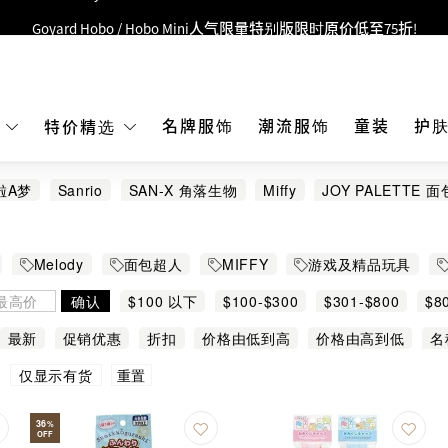
Goyard Hobo / Hobo Mini人气限量特别版限时原价低至75折!
LBuy呈献 - Hermès 及 Chanel 手袋及首饰低至6折，立即入手!
 Nintendo Switch / Nintendo Switch 2 正规商品零售店登陆MOKO 4楼4
MOKO 1楼175号铺旗舰店特设名牌Hermès、CHANEL及LV专区！
名牌服饰
潮流服饰
童装
护
E
特价精选
重要通告：银行转帐及转数快付款注意事项
啦A梦
Sanrio
SAN-X 角落生物
Miffy
JOY PALETTE 
购物满HKD500即享免运费！
Hot Wheels 风火轮
KAKAO FRIENDS
MX
Pacherie
S
LBuy获香港知识产权署颁发2026《正版正货承诺》商标
之卡比
汤玛士小火车
爆旋陀螺
芭比
萬代
蠟筆小新
Melody
面包超人
MIFFY
游戏及精品玩具
LBuy MEGA SALE 精选名牌手袋及小皮具低至6折
o
玉桂狗
Sanrio 其他熱門角色
Hello Kitty
Kuro
确认
$100 以下
$100-$300
$301-$800
$8
砌圖
任天堂精品
新幹線
最新
促销优惠
折扣
价格由低到高
价格由高到低
名
重置
仅显示有货
36
%
OFF