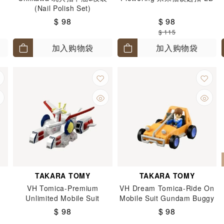
(Nail Polish Set)
$ 98
$ 98
$ 115
加入购物袋
加入购物袋
TAKARA TOMY
TAKARA TOMY
VH Tomica-Premium
VH Dream Tomica-Ride On
Unlimited Mobile Suit
Mobile Suit Gundam Buggy
Gundam White Base
$ 98
$ 98