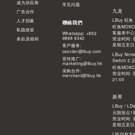
成为供应商
常见问题
九龙
广告合作
LBuy 旺
人才招募
聯絡我們
旺角MOKO
私隐政策
客服务中心
Whatsapp: +852
9888 8342
条款及细则
营业时间: 星
星期五至日及公
客⼾服务:
csorder@lbuy.com
LBuy Ninte
宣传推广:
Switch 
marketing@lbuy.hk
旺角MOK
采购合作:
营业时间: 
merchant@lbuy.hk
21:00
新界
LBuy / 
元朗形点1期
营业时间: 星
星期五至日及公
LBUY葵