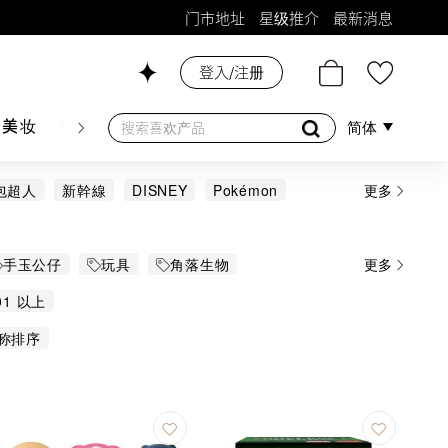
门市地址
星级推介
最新消息
登入/注册
26号铺！
肤美妆
香水香薰
个人护理
母婴护理
游戏及精品
简体
面包超人
新幹線
DISNEY
Pokémon
更多
WEET
TAKARA TOMY
小企鵝寶露露
手玉公仔
玩具
角落生物
更多
mi
布甸狗
玩具车 / 儿童电动车
01 以上
称排序