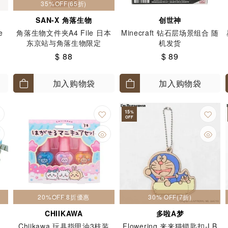
35%OFF(65折)
SAN-X 角落生物
创世神
e
角落生物文件夹A4 File 日本
Minecraft 钻石层场景组合 随
东京站与角落生物限定
机发货
$ 88
$ 89
加入购物袋
加入购物袋
15
%
OFF
20%OFF 8折優惠
30% OFF(7折)
CHIIKAWA
多啦A梦
Chiikawa 玩具指甲油3枝装
Flowering 来来猫锁匙扣-LB