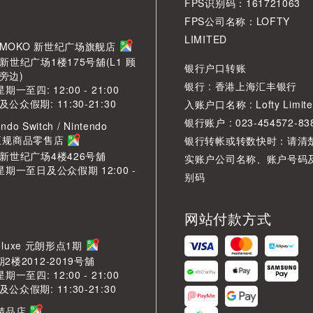
FPS识别码：161721063
FPS公司名称：LOFTY
LIMITED
角 MOKO 新世纪广场旗舰店
新世纪广场1楼175号舖(L1 顾
银行户口转账
旁边)
银行 : 香港上海汇丰银行
期一至四: 12:00 - 21:00
众假期: 11:30-21:30
入账户口名称 : Lofty Limite
银行账户 : 023-454572-83
ndo Switch / Nintendo
2 正规商品零售店
银行转帐或转数快时：请清
O新世纪广场4楼426号舖
实账户公司名称、账户号码
星期一至日及公众假期 12:00 -
别码
网站付款方式
LDeluxe 元朗形点1期
2楼2012-2019号舖
期一至四: 12:00 - 21:00
众假期: 11:30-21:30
芳精品店