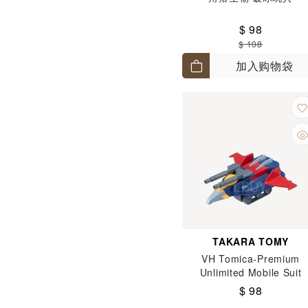
$ 98
$ 108
加入购物袋
TAKARA TOMY
VH Tomica-Premium
Unlimited Mobile Suit
Gundam G-Fighter
$ 98