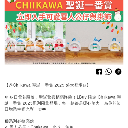
【🎉
Chiikawa
聖誕一番賞
2025
盛大登場☃️】
❄ 冬日雪花飄落，聖誕驚喜悄悄降臨！LBuy 限定
Chiikawa
聖
誕一番賞 2025系列限量登場，每一款都是暖心萌力，為你的節
日增添幸福光彩！☃️❤️
🛍️系列必搶亮點
✔
雪人公仔：
Chiikawa
、小八、兔兔