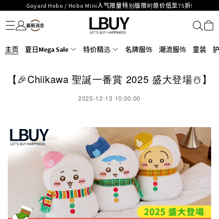
Goyard Hobo / Hobo Mini人气限量特别版限时原价低至75折!
名牌服饰
潮流服饰
童装
护肤美妆
香水香薰
个人护理
母婴护理
游戏及精品玩具
文仪用品
家居生活
电子产品
美食
医药保健
运动与户外用品
LBuy呈献 - Hermès 及 Chanel 手袋及首饰低至6折，立即入手!
LBuy Nintendo Switch / Nintendo Switch 2 正规商品零售店登陆MOKO 4楼
MOKO 1楼175号铺旗舰店特设名牌Hermès、CHANEL及LV专区！
426号铺！
重要通告：银行转帐及转数快付款注意事项
主页
夏日Mega Sale
特价精选
名牌服饰
潮流服饰
童装
购物满HKD500即享免运费！
LBuy获香港知识产权署颁发2026《正版正货承诺》商标
【🎉Chiikawa 聖誕一番賞 2025 盛大登場☃️】
LBuy MEGA SALE 精选名牌手袋及小皮具低至6折
2025-12-13 10:00:00