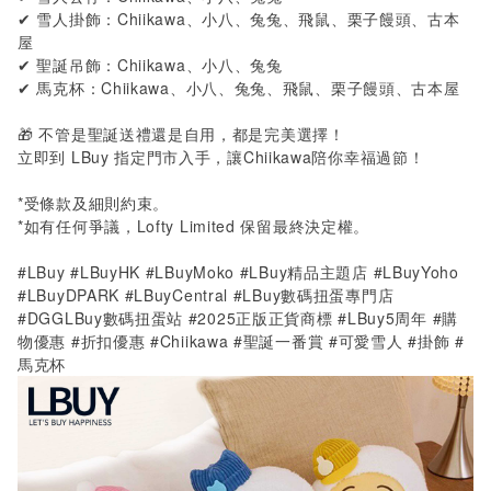
✔
雪人掛飾：
Chiikawa
、小八、兔兔、飛鼠、栗子饅頭、古本
屋
✔
聖誕吊飾：
Chiikawa
、小八、兔兔
✔
馬克杯：
Chiikawa
、小八、兔兔、飛鼠、栗子饅頭、古本屋
🎁 不管是聖誕送禮還是自用，都是完美選擇！
立即到 LBuy 指定門市入手，讓Chiikawa陪你幸福過節！
*
受條款及細則約束。
*
如有任何爭議，
Lofty Limited
保留最終決定權。
#LBuy #LBuyHK #LBuyMoko #LBuy精品主題店
#LBuyYoho
#LBuyDPARK #LBuyCentral #LBuy
數碼扭蛋專門店
#DGGLBuy數碼扭蛋站 #2025正版正貨商標 #LBuy5周年 #購
物優惠 #折扣優惠
#Chiikawa #
聖誕一番賞 #可愛雪人 #掛飾 #
馬克杯