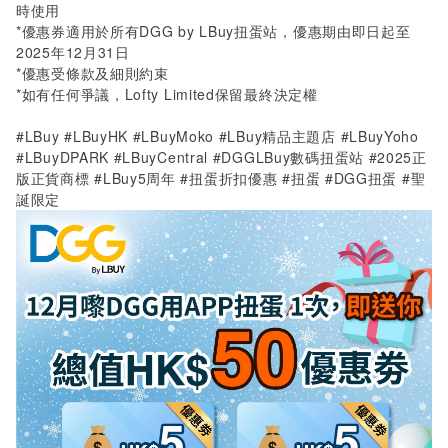
時使用
*
優惠券適用於所有
DGG by LBuy
扭蛋站，優惠期由即日起至
2025
年
12
月
31
日
*
優惠受條款及細則約束
*
如有任何爭議，
Lofty Limited
保留最終決定權
#LBuy #LBuyHK #LBuyMoko #LBuy精品主題店 #LBuyYoho
#LBuyDPARK #LBuyCentral #DGGLBuy數碼扭蛋站 #2025正
版正貨商標 #LBuy5周年 #扭蛋折扣優惠 #扭蛋 #DGG扭蛋 #聖
誕限定