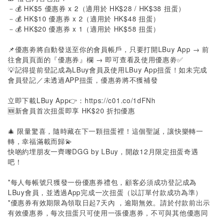
－💰
HK$5
優惠券
x 2
（適用於
HK$28 / HK$38
扭蛋）
－💰
HK$10
優惠券
x 2
（適用於
HK$48
扭蛋）
－💰
HK$20
優惠券
x 1
（適用於
HK$58
扭蛋）
📌優惠劵將自動發送至你的會員帳戶，只要打開
LBuy App
→ 前
往會員頁面的『優惠券』欄 → 即可查看及使用優惠劵✅
💡記得提前登記成為
LBuy
會員及使用
LBuy App
扭蛋！如未完成
會員登記／未透過
APP
扭蛋，優惠劵將不獲補發
立即下載
LBuy App
👉：
https://c01.co/1dFNh
🆕新會員首次扭蛋即享
HK$20
折扣優惠
🎄 限量驚喜，隨時藏在下一顆扭蛋裡！這個聖誕，讓快樂轉一
轉，幸福滿載而歸💫
快啲約埋朋友一齊嚟
DGG by LBuy
，開啟
12
月限定扭蛋奇遇
吧！
*
每人每帳號只獲發一份優惠券禮包，顧客必須成功登記成為
LBuy
會員，並透過
App
完成一次扭蛋（以訂單付款成功為準）
*
優惠券有效期限為領取日起
7
天內 ，逾期無效。請於付款前出示
有效優惠券，每次扭蛋只可使用一張優惠券，不可與其他優惠同