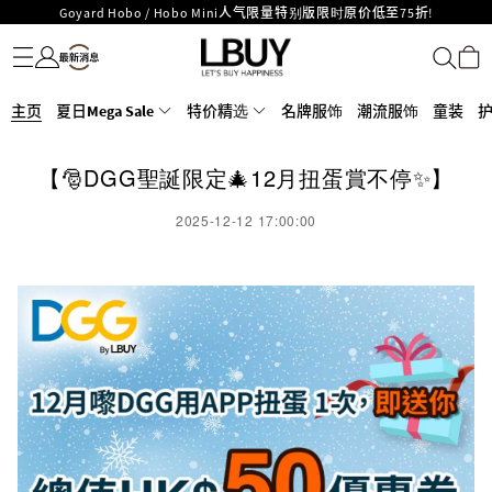
Goyard Hobo / Hobo Mini人气限量特别版限时原价低至75折!
名牌服饰
潮流服饰
童装
护肤美妆
香水香薰
个人护理
母婴护理
游戏及精品玩具
文仪用品
家居生活
电子产品
美食
医药保健
运动与户外用品
LBuy呈献 - Hermès 及 Chanel 手袋及首饰低至6折，立即入手!
LBuy Nintendo Switch / Nintendo Switch 2 正规商品零售店登陆MOKO 4楼
MOKO 1楼175号铺旗舰店特设名牌Hermès、CHANEL及LV专区！
426号铺！
重要通告：银行转帐及转数快付款注意事项
主页
夏日Mega Sale
特价精选
名牌服饰
潮流服饰
童装
购物满HKD500即享免运费！
LBuy获香港知识产权署颁发2026《正版正货承诺》商标
【🎅DGG聖誕限定🎄12月扭蛋賞不停✨】
LBuy MEGA SALE 精选名牌手袋及小皮具低至6折
2025-12-12 17:00:00