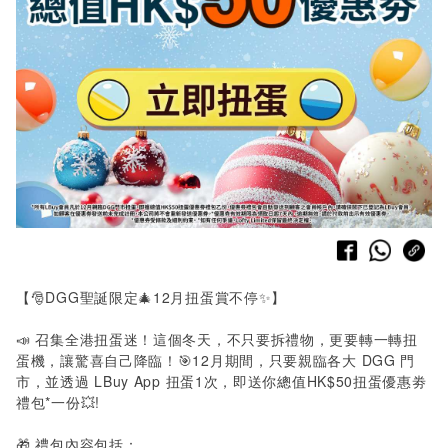
【🎅
DGG
聖誕限定🎄
12
月扭蛋賞不停✨】
📣
召集全港扭蛋迷！這個冬天，不只要拆禮物，更要轉一轉扭
蛋機，讓驚喜自己降臨！🎯
12
月期間，只要親臨各大
DGG
門
市，並透過
LBuy App
扭蛋1次，即送你總值
HK$50
扭蛋優惠劵
禮包
*
一份💥
!
🎁 禮包內容包括：