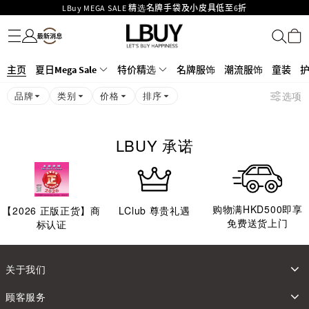
LBuy MEGA SALE 精选名牌手袋及小皮具低至6折
名牌服饰
潮流服饰
童装
护肤美妆
香水香薰
个人护理
母婴护理
游戏及精品玩具
文仪用品
家居生活
电子产品
美食
医药保健
运动与户外用品
Goyard Hobo / Hobo Mini人气限量特别版限时原价低至75折!
LBuy呈献 - Hermès 及 Chanel 手袋及首饰低至6折，立即入手!
LBuy Nintendo Switch / Nintendo Switch 2 正规商品零售店登陆MOKO 4楼
MOKO 1楼175号铺旗舰店特设名牌Hermès、CHANEL及LV专区！
主页
夏日Mega Sale
特价精选
名牌服饰
潮流服饰
童装
426号铺！
重要通告：银行转帐及转数快付款注意事项
品牌
类别
价格
排序
选项
购物满HKD500即享免运费！
LBuy获香港知识产权署颁发2026《正版正货承诺》商标
LBUY 承诺
购物满HKD500即享
【
2026
正版正货】商
LClub 尊贵礼遇
免费送货上门
标认证
关于我们
顾客服务