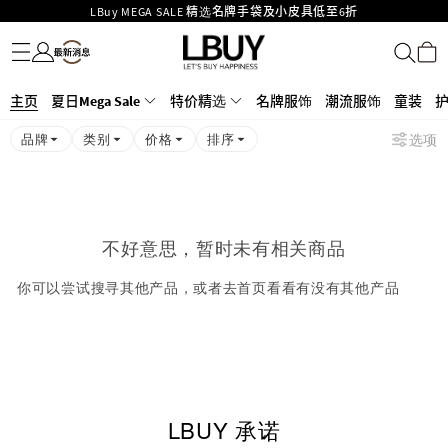
LBuy MEGA SALE 精选名牌手袋及小皮具低至6折
名牌服饰
潮流服饰
童装
护肤美妆
香水香薰
个人护理
母婴护理
游戏及精品玩具
文仪用品
家居生活
电子产品
美食
医药保健
运动与户外用品
Goyard Hobo / Hobo Mini人气限量特别版限时原价低至75折!
LBuy呈献 - Hermès 及 Chanel 手袋及首饰低至6折，立即入手!
LBuy Nintendo Switch / Nintendo Switch 2 正规商品零售店登陆MOKO 4楼
MOKO 1楼175号铺旗舰店特设名牌Hermès、CHANEL及LV专区！
主页
夏日Mega Sale
特价精选
名牌服饰
潮流服饰
童装
426号铺！
重要通告：银行转帐及转数快付款注意事项
品牌
类别
价格
排序
选项
购物满HKD500即享免运费！
LBuy获香港知识产权署颁发2026《正版正货承诺》商标
不好意思，暂时未有相关商品
你可以尝试搜寻其他产品，或者去首页看看有没有其他产品
LBUY 承诺