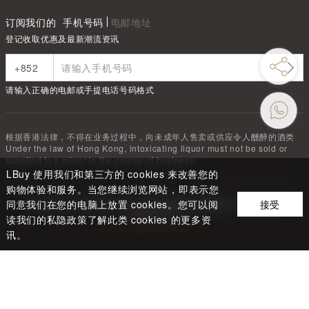
订阅我们的
手机号码
电邮地址
登记收取优惠及最新潮流资讯
请输入正确的电邮或手提电话号码格式
根据香港法律，不得在业务过程中，向未成年人售卖或供应令人醺醉的酒类
Under the law of Hong Kong, intoxicating liquor must not be sold or
supplied to a minor in the course of business.
LBuy 使用我们和第三方的 cookies 来改善您的
购物体验和服务。当您继续浏览网站，即表示您
同意我们在您的电脑上放置 cookies。您可以阅
接受
Copyright ©
2026
LBUY @ 深圳市驿商科技有限公司 All Rights
Reserved.
读我们的私隐政策了解此类 cookies 的更多资
粤ICP备2024310699号-2
讯。