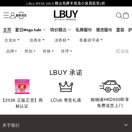
LBuy MEGA SALE 精选名牌手袋及小皮具低至6折
名牌服饰
潮流服饰
童装
护肤美妆
香水香薰
个人护理
母婴护理
游戏及精品玩具
文仪用品
家居生活
电子产品
美食
医药保健
运动与户外用品
Goyard Hobo / Hobo Mini人气限量特别版限时原价低至75折!
LBuy呈献 - Hermès 及 Chanel 手袋及首饰低至6折，立即入手!
LBuy Nintendo Switch / Nintendo Switch 2 正规商品零售店登陆MOKO 4楼
MOKO 1楼175号铺旗舰店特设名牌Hermès、CHANEL及LV专区！
主页
夏日Mega Sale
特价精选
名牌服饰
潮流服饰
童装
426号铺！
重要通告：银行转帐及转数快付款注意事项
古龙水
淡香水
淡香精
香薰搓手液
购物满HKD500即享免运费！
LBuy获香港知识产权署颁发2026《正版正货承诺》商标
品牌
类别
价格
排序
选项
LBUY 承诺
购物满HKD500即享
【
2026
正版正货】商
LClub 尊贵礼遇
免费送货上门
标认证
关于我们