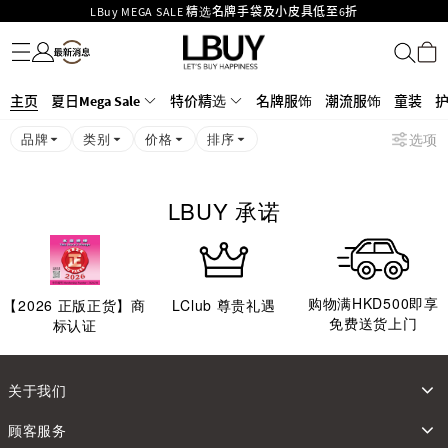
LBuy MEGA SALE 精选名牌手袋及小皮具低至6折
名牌服饰
潮流服饰
童装
护肤美妆
香水香薰
个人护理
母婴护理
游戏及精品玩具
文仪用品
家居生活
电子产品
美食
医药保健
运动与户外用品
Goyard Hobo / Hobo Mini人气限量特别版限时原价低至75折!
LBuy呈献 - Hermès 及 Chanel 手袋及首饰低至6折，立即入手!
LBuy Nintendo Switch / Nintendo Switch 2 正规商品零售店登陆MOKO 4楼
MOKO 1楼175号铺旗舰店特设名牌Hermès、CHANEL及LV专区！
主页
夏日Mega Sale
特价精选
名牌服饰
潮流服饰
童装
426号铺！
重要通告：银行转帐及转数快付款注意事项
品牌
类别
价格
排序
选项
购物满HKD500即享免运费！
LBuy获香港知识产权署颁发2026《正版正货承诺》商标
LBUY 承诺
购物满HKD500即享
【
2026
正版正货】商
LClub 尊贵礼遇
免费送货上门
标认证
关于我们
顾客服务