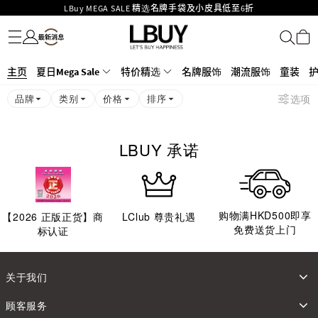
LBuy MEGA SALE 精选名牌手袋及小皮具低至6折
名牌服饰
潮流服饰
童装
护肤美妆
香水香薰
个人护理
母婴护理
游戏及精品玩具
文仪用品
家居生活
电子产品
美食
医药保健
运动与户外用品
Goyard Hobo / Hobo Mini人气限量特别版限时原价低至75折!
LBuy呈献 - Hermès 及 Chanel 手袋及首饰低至6折，立即入手!
LBuy Nintendo Switch / Nintendo Switch 2 正规商品零售店登陆MOKO 4楼
MOKO 1楼175号铺旗舰店特设名牌Hermès、CHANEL及LV专区！
主页
夏日Mega Sale
特价精选
名牌服饰
潮流服饰
童装
426号铺！
重要通告：银行转帐及转数快付款注意事项
品牌
类别
价格
排序
选项
购物满HKD500即享免运费！
LBuy获香港知识产权署颁发2026《正版正货承诺》商标
LBUY 承诺
购物满HKD500即享
【
2026
正版正货】商
LClub 尊贵礼遇
免费送货上门
标认证
关于我们
顾客服务