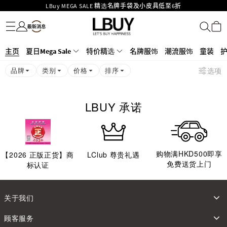
LBuy MEGA SALE 精选名牌手袋及小皮具低至6折
名牌服饰
潮流服饰
童装
护肤美妆
香水香薰
个人护理
母婴护理
游戏及精品玩具
文仪用品
家居生活
电子产品
美食
医药保健
运动与户外用品
Goyard Hobo / Hobo Mini人气限量特别版限时原价低至75折!
LBuy呈献 - Hermès 及 Chanel 手袋及首饰低至6折，立即入手!
LBuy Nintendo Switch / Nintendo Switch 2 正规商品零售店登陆MOKO 4楼
MOKO 1楼175号铺旗舰店特设名牌Hermès、CHANEL及LV专区！
主页
夏日Mega Sale
特价精选
名牌服饰
潮流服饰
童装
426号铺！
重要通告：银行转帐及转数快付款注意事项
品牌
类别
价格
排序
选项
购物满HKD500即享免运费！
LBuy获香港知识产权署颁发2026《正版正货承诺》商标
LBUY 承诺
购物满HKD500即享
【
2026
正版正货】商
LClub 尊贵礼遇
免费送货上门
标认证
关于我们
顾客服务