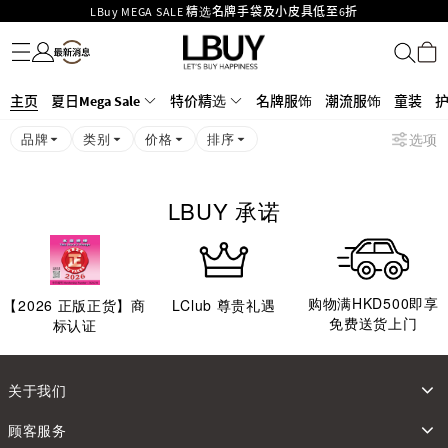
LBuy MEGA SALE 精选名牌手袋及小皮具低至6折
名牌服饰
潮流服饰
童装
护肤美妆
香水香薰
个人护理
母婴护理
游戏及精品玩具
文仪用品
家居生活
电子产品
美食
医药保健
运动与户外用品
Goyard Hobo / Hobo Mini人气限量特别版限时原价低至75折!
LBuy呈献 - Hermès 及 Chanel 手袋及首饰低至6折，立即入手!
LBuy Nintendo Switch / Nintendo Switch 2 正规商品零售店登陆MOKO 4楼
MOKO 1楼175号铺旗舰店特设名牌Hermès、CHANEL及LV专区！
主页
夏日Mega Sale
特价精选
名牌服饰
潮流服饰
童装
426号铺！
重要通告：银行转帐及转数快付款注意事项
品牌
类别
价格
排序
选项
购物满HKD500即享免运费！
LBuy获香港知识产权署颁发2026《正版正货承诺》商标
LBUY 承诺
购物满HKD500即享
【
2026
正版正货】商
LClub 尊贵礼遇
免费送货上门
标认证
关于我们
顾客服务