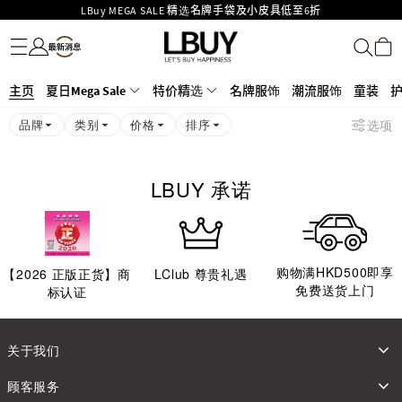
LBuy MEGA SALE 精选名牌手袋及小皮具低至6折
名牌服饰
潮流服饰
童装
护肤美妆
香水香薰
个人护理
母婴护理
游戏及精品玩具
文仪用品
家居生活
电子产品
美食
医药保健
运动与户外用品
Goyard Hobo / Hobo Mini人气限量特别版限时原价低至75折!
LBuy呈献 - Hermès 及 Chanel 手袋及首饰低至6折，立即入手!
LBuy Nintendo Switch / Nintendo Switch 2 正规商品零售店登陆MOKO 4楼
MOKO 1楼175号铺旗舰店特设名牌Hermès、CHANEL及LV专区！
主页
夏日Mega Sale
特价精选
名牌服饰
潮流服饰
童装
426号铺！
重要通告：银行转帐及转数快付款注意事项
品牌
类别
价格
排序
选项
购物满HKD500即享免运费！
LBuy获香港知识产权署颁发2026《正版正货承诺》商标
LBUY 承诺
购物满HKD500即享
【
2026
正版正货】商
LClub 尊贵礼遇
免费送货上门
标认证
关于我们
顾客服务