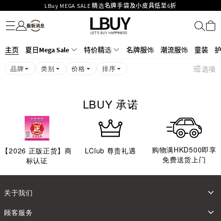
LBuy MEGA SALE 精选名牌手袋及小皮具低至6折
名牌服饰
潮流服饰
童装
护肤美妆
香水香薰
个人护理
母婴护理
游戏及精品玩具
文仪用品
家居生活
电子产品
美食
医药保健
运动与户外用品
Goyard Hobo / Hobo Mini人气限量特别版限时原价低至75折!
LBuy呈献 - Hermès 及 Chanel 手袋及首饰低至6折，立即入手!
LBuy Nintendo Switch / Nintendo Switch 2 正规商品零售店登陆MOKO 4楼
MOKO 1楼175号铺旗舰店特设名牌Hermès、CHANEL及LV专区！
主页
夏日Mega Sale
特价精选
名牌服饰
潮流服饰
童装
426号铺！
重要通告：银行转帐及转数快付款注意事项
品牌
类别
价格
排序
选项
购物满HKD500即享免运费！
LBuy获香港知识产权署颁发2026《正版正货承诺》商标
LBUY 承诺
购物满HKD500即享
【
2026
正版正货】商
LClub 尊贵礼遇
免费送货上门
标认证
关于我们
顾客服务