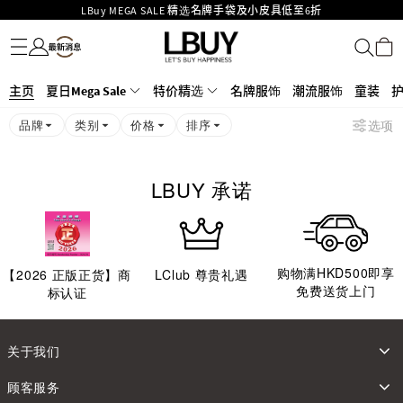
LBuy MEGA SALE 精选名牌手袋及小皮具低至6折
名牌服饰
潮流服饰
童装
护肤美妆
香水香薰
个人护理
母婴护理
游戏及精品玩具
文仪用品
家居生活
电子产品
美食
医药保健
运动与户外用品
Goyard Hobo / Hobo Mini人气限量特别版限时原价低至75折!
LBuy呈献 - Hermès 及 Chanel 手袋及首饰低至6折，立即入手!
LBuy Nintendo Switch / Nintendo Switch 2 正规商品零售店登陆MOKO 4楼
MOKO 1楼175号铺旗舰店特设名牌Hermès、CHANEL及LV专区！
主页
夏日Mega Sale
特价精选
名牌服饰
潮流服饰
童装
426号铺！
重要通告：银行转帐及转数快付款注意事项
品牌
类别
价格
排序
选项
购物满HKD500即享免运费！
LBuy获香港知识产权署颁发2026《正版正货承诺》商标
LBUY 承诺
购物满HKD500即享
【
2026
正版正货】商
LClub 尊贵礼遇
免费送货上门
标认证
关于我们
顾客服务