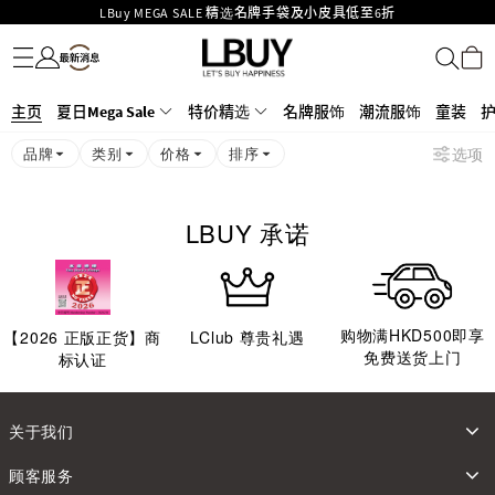
LBuy MEGA SALE 精选名牌手袋及小皮具低至6折
名牌服饰
潮流服饰
童装
护肤美妆
香水香薰
个人护理
母婴护理
游戏及精品玩具
文仪用品
家居生活
电子产品
美食
医药保健
运动与户外用品
Goyard Hobo / Hobo Mini人气限量特别版限时原价低至75折!
LBuy呈献 - Hermès 及 Chanel 手袋及首饰低至6折，立即入手!
LBuy Nintendo Switch / Nintendo Switch 2 正规商品零售店登陆MOKO 4楼
MOKO 1楼175号铺旗舰店特设名牌Hermès、CHANEL及LV专区！
主页
夏日Mega Sale
特价精选
名牌服饰
潮流服饰
童装
426号铺！
重要通告：银行转帐及转数快付款注意事项
品牌
类别
价格
排序
选项
购物满HKD500即享免运费！
LBuy获香港知识产权署颁发2026《正版正货承诺》商标
LBUY 承诺
购物满HKD500即享
【
2026
正版正货】商
LClub 尊贵礼遇
免费送货上门
标认证
关于我们
顾客服务