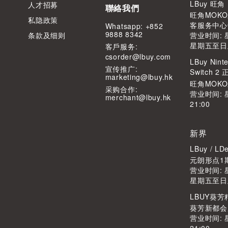
LBuy 旺
人才招募
聯絡我們
旺角MOKO
私隐政策
客服务中心
Whatsapp: +852
9888 8342
条款及细则
营业时间: 星
星期五至日及公
客⼾服务:
csorder@lbuy.com
LBuy Ninte
宣传推广:
Switch 
marketing@lbuy.hk
旺角MOK
采购合作:
营业时间: 
merchant@lbuy.hk
21:00
新界
LBuy / 
元朗形点1期
营业时间: 星
星期五至日及公
LBUY葵
葵芳新都会广
营业时间: 