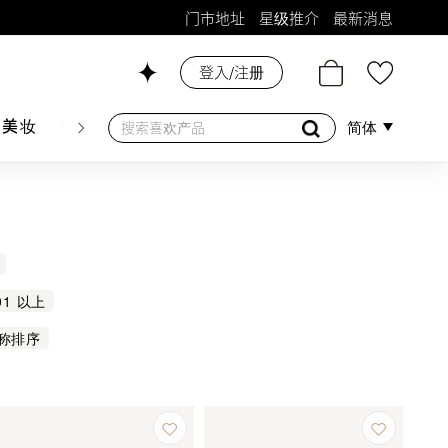
门市地址
星级推介
最新消息
登入/注册
26号铺！
肤美妆
香水香薰
个人护理
母婴护理
游戏及精品
简体
01 以上
称排序