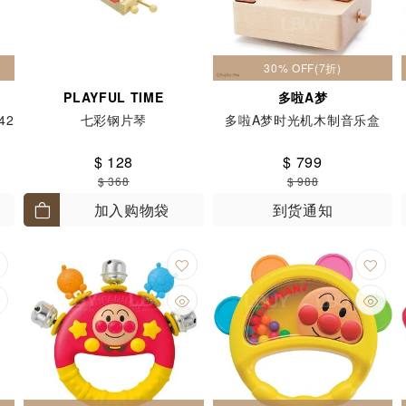
30% OFF(7折)
PLAYFUL TIME
多啦A梦
42
七彩钢片琴
多啦A梦时光机木制音乐盒
$ 128
$ 799
$ 368
$ 988
加入购物袋
到货通知