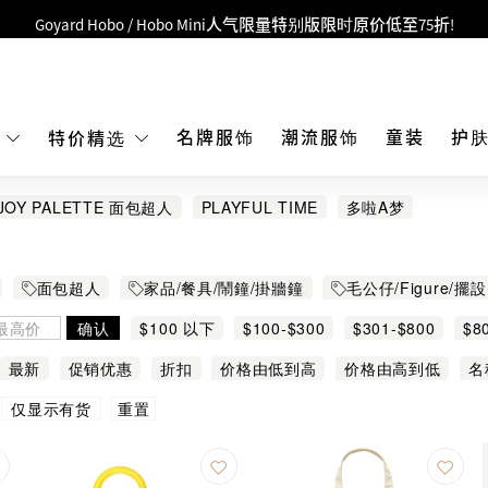
Goyard Hobo / Hobo Mini人气限量特别版限时原价低至75折!
LBuy呈献 - Hermès 及 Chanel 手袋及首饰低至6折，立即入手!
 Nintendo Switch / Nintendo Switch 2 正规商品零售店登陆MOKO 4楼4
MOKO 1楼175号铺旗舰店特设名牌Hermès、CHANEL及LV专区！
名牌服饰
潮流服饰
童装
护
E
特价精选
重要通告：银行转帐及转数快付款注意事项
JOY PALETTE 面包超人
PLAYFUL TIME
多啦A梦
购物满HKD500即享免运费！
LBuy获香港知识产权署颁发2026《正版正货承诺》商标
面包超人
家品/餐具/鬧鐘/掛牆鐘
毛公仔/Figure/擺設
LBuy MEGA SALE 精选名牌手袋及小皮具低至6折
确认
$100 以下
$100-$300
$301-$800
$8
最新
促销优惠
折扣
价格由低到高
价格由高到低
名
重置
仅显示有货