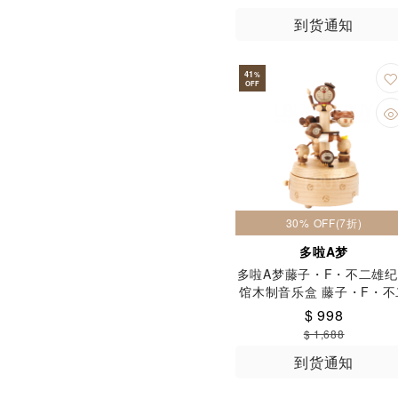
到货通知
41
%
OFF
30% OFF(7折)
多啦A梦
多啦A梦藤子・F・不二雄
馆木制音乐盒 藤子・F・不
雄博物馆直送
$ 998
$ 1,688
到货通知