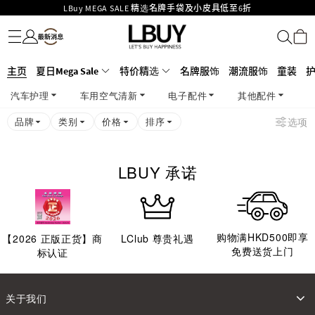
LBuy MEGA SALE 精选名牌手袋及小皮具低至6折
名牌服饰
潮流服饰
童装
护肤美妆
香水香薰
个人护理
母婴护理
游戏及精品玩具
文仪用品
家居生活
电子产品
美食
医药保健
运动与户外用品
Goyard Hobo / Hobo Mini人气限量特别版限时原价低至75折!
LBuy呈献 - Hermès 及 Chanel 手袋及首饰低至6折，立即入手!
LBuy Nintendo Switch / Nintendo Switch 2 正规商品零售店登陆MOKO 4楼
MOKO 1楼175号铺旗舰店特设名牌Hermès、CHANEL及LV专区！
主页
夏日Mega Sale
特价精选
名牌服饰
潮流服饰
童装
426号铺！
重要通告：银行转帐及转数快付款注意事项
汽车护理
车用空气清新
电子配件
其他配件
购物满HKD500即享免运费！
LBuy获香港知识产权署颁发2026《正版正货承诺》商标
品牌
类别
价格
排序
选项
LBUY 承诺
购物满HKD500即享
【
2026
正版正货】商
LClub 尊贵礼遇
免费送货上门
标认证
关于我们