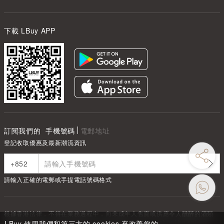
下載 LBuy APP
訂閱我們的
手機號碼
電郵地址
登記收取優惠及最新潮流資訊
請輸入正確的電郵或手提電話號碼格式
根據香港法律，不得在業務過程中，向未成年人售賣或供應令人醺醉的酒類
Under the law of Hong Kong, intoxicating liquor must not be sold or
LBuy 使用我們和第三方的 cookies 來改善您的