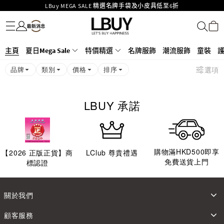
LBuy MEGA SALE 精選名牌手袋及小皮具低至6折
名牌服飾
潮流服飾
童裝
護膚美妝
香水香薰
個人護理
母嬰護理
遊戲及精品玩具
文儀用品
家居生活
電子產品
美食
醫藥保健
運動與戶外用品
Goyard Hobo / Hobo Mini人氣限量特別版限時原價低至75折!
LBuy呈獻 - Hermès 及 Chanel 手袋及首飾原價低至6折，立即入手!
LBuy Nintendo Switch / Nintendo Switch 2 正規商品零售店登陸MOKO 4樓
MOKO 1樓175號鋪旗艦店特設名牌Hermès、CHANEL及LV專區！
主頁
夏日Mega Sale
特價精選
名牌服飾
潮流服飾
童裝
426號舖！
重要通告：銀行轉帳及轉數快付款注意事項
品牌
類別
價格
排序
選項
購物滿HKD500即享免運費！
LBuy獲香港知識產權署頒發2026《正版正貨承諾》商標
LBUY 承諾
購物滿HKD500即享
【
2026
正版正貨】商
LClub 尊貴禮遇
免費送貨上門
標認證
關於我們
顧客服務