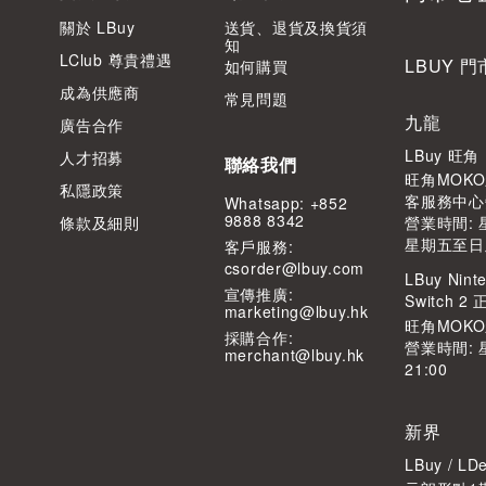
關於 LBuy
送貨、退貨及換貨須
知
LClub 尊貴禮遇
LBUY 門
如何購買
成為供應商
常見問題
九龍
廣告合作
LBuy 旺
人才招募
聯絡我們
旺角MOKO
私隱政策
客服務中心
Whatsapp: +852
9888 8342
條款及細則
營業時間: 星
星期五至日及公
客⼾服務:
csorder@lbuy.com
LBuy Ninte
宣傳推廣:
Switch 
marketing@lbuy.hk
旺角MOK
採購合作:
營業時間: 
merchant@lbuy.hk
21:00
新界
LBuy / 