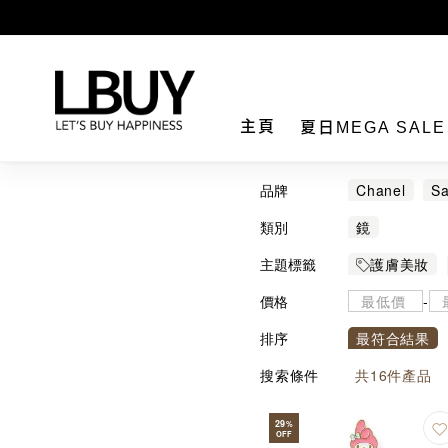
LBuy
主頁
夏日MEGA SAL
品牌
Chanel
Sa
類別
鏡
主題標籤
護膚美妝
價格
-
排序
最符合結果
搜索條件
共
16
件產品
29
%
OFF