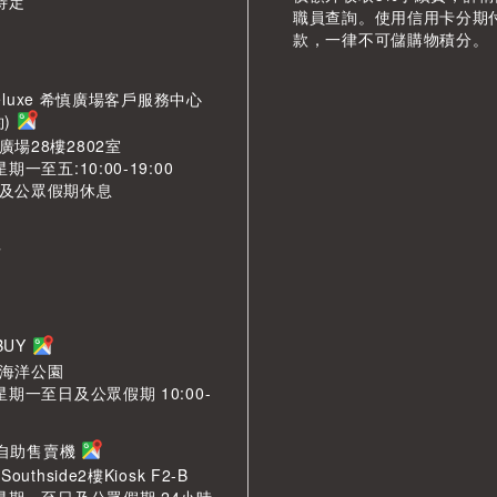
待定
職員查詢。使用信用卡分期
款，一律不可儲購物積分。
LDeluxe 希慎廣場客戶服務中心
約)
場28樓2802室
期一至五:10:00-19:00
及公眾假期休息
市
LBUY
海洋公園
星期一至日及公眾假期 10:00-
n 自助售賣機
outhside2樓Kiosk F2-B
 星期一至日及公眾假期 24小時