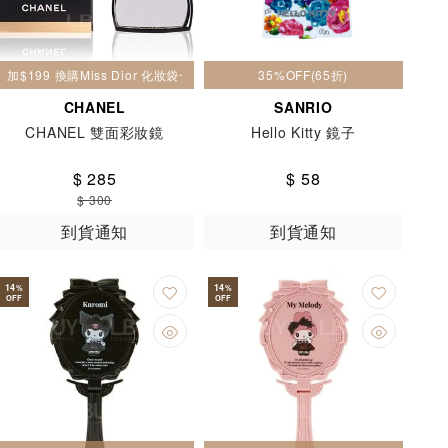
加$199 換購Miss Dior 化妝袋一個
35%OFF(65折)
CHANEL
SANRIO
CHANEL 雙面彩妝鏡
Hello Kitty 鏡子
$ 285
$ 58
$ 300
到貨通知
到貨通知
14
14
%
%
OFF
OFF