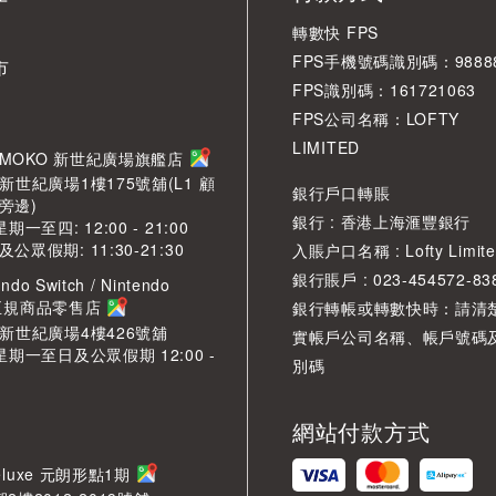
轉數快 FPS
FPS手機號碼識別碼：98888
市
FPS識別碼：161721063
FPS公司名稱：LOFTY
LIMITED
角 MOKO 新世紀廣場旗艦店
新世紀廣場1樓175號舖(L1 顧
銀行戶口轉賬
旁邊)
銀行 : 香港上海滙豐銀行
期一至四: 12:00 - 21:00
眾假期: 11:30-21:30
入賬户口名稱 : Lofty Limite
銀行賬戶 : 023-454572-83
ndo Switch / Nintendo
2 正規商品零售店
銀行轉帳或轉數快時：請清
O新世紀廣場4樓426號舖
實帳戶公司名稱、帳戶號碼
星期一至日及公眾假期 12:00 -
別碼
網站付款方式
LDeluxe 元朗形點1期