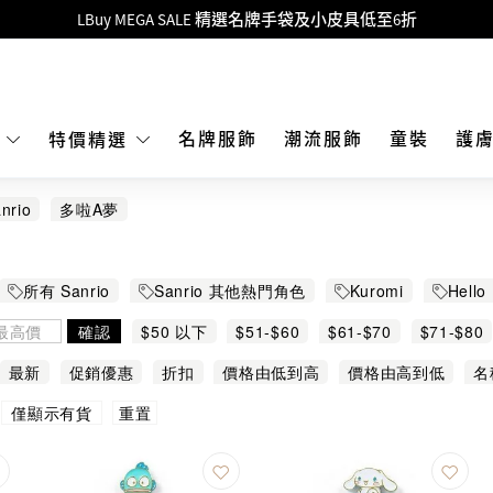
Goyard Hobo / Hobo Mini人氣限量特別版限時原價低至75折!
LBuy呈獻 - Hermès 及 Chanel 手袋及首飾原價低至6折，立即入手!
 Nintendo Switch / Nintendo Switch 2 正規商品零售店登陸MOKO 4樓4
MOKO 1樓175號鋪旗艦店特設名牌Hermès、CHANEL及LV專區！
名牌服飾
潮流服飾
童裝
護
E
特價精選
重要通告：銀行轉帳及轉數快付款注意事項
nrio
多啦A夢
購物滿HKD500即享免運費！
LBuy獲香港知識產權署頒發2026《正版正貨承諾》商標
所有 Sanrio
Sanrio 其他熱門角色
Kuromi
Hello 
LBuy MEGA SALE 精選名牌手袋及小皮具低至6折
確認
$50 以下
$51-$60
$61-$70
$71-$80
最新
促銷優惠
折扣
價格由低到高
價格由高到低
名
重置
僅顯示有貨