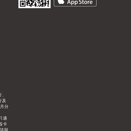
行、
行及
個月分
只適
簽卡
情請與