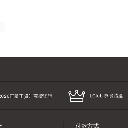
LClub 尊貴禮遇
2026
正版正貨】商標認證
址
付款方式