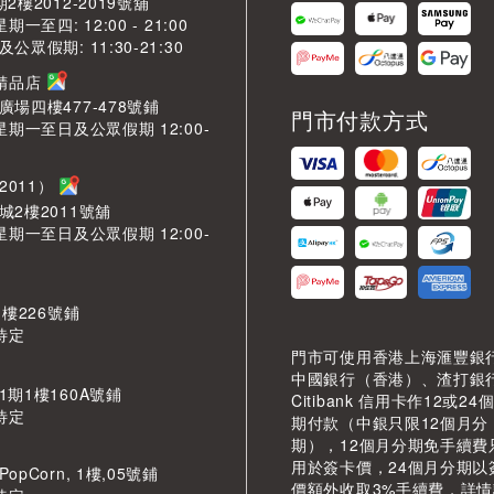
2樓2012-2019號舖
期一至四: 12:00 - 21:00
眾假期: 11:30-21:30
芳精品店
場四樓477-478號鋪
門市付款方式
星期一至日及公眾假期 12:00-
2011）
城2樓2011號舖
星期一至日及公眾假期 12:00-
 樓226號鋪
待定
門市可使用香港上海滙豐銀
中國銀行（香港）、渣打銀
期1樓160A號鋪
Citibank 信用卡作12或24
待定
期付款（中銀只限12個月分
期），12個月分期免手續費
用於簽卡價，24個月分期以
pCorn, 1樓,05號鋪
價額外收取3%手續費，詳