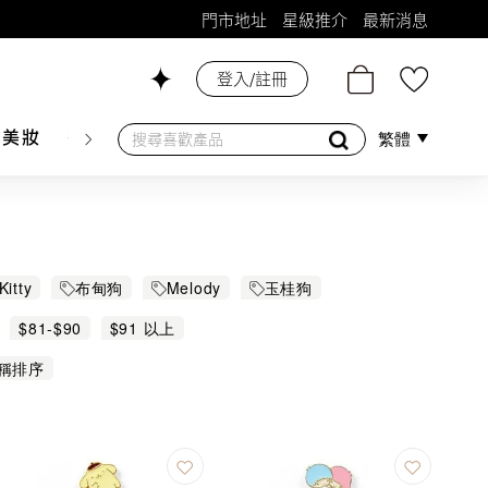
門市地址
星級推介
最新消息
登入/註冊
26號舖！
膚美妝
香水香薰
個人護理
母嬰護理
遊戲及精品
繁體
Kitty
布甸狗
Melody
玉桂狗
$81-$90
$91 以上
稱排序