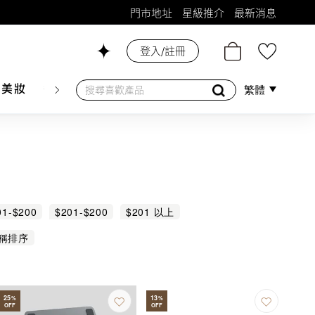
門市地址
星級推介
最新消息
登入/註冊
26號舖！
膚美妝
香水香薰
個人護理
母嬰護理
遊戲及精品
繁體
01-$200
$201-$200
$201 以上
稱排序
25
13
%
%
OFF
OFF