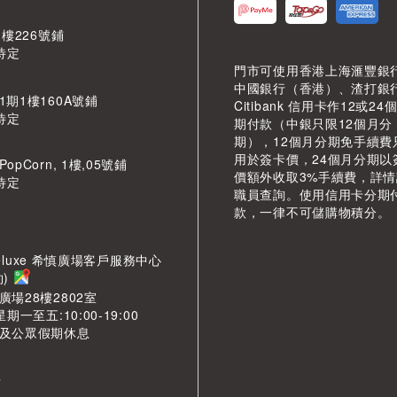
 樓226號鋪
待定
門市可使用香港上海滙豐銀
中國銀行（香港）、渣打銀
期1樓160A號鋪
Citibank 信用卡作12或24
待定
期付款（中銀只限12個月分
期），12個月分期免手續費
用於簽卡價，24個月分期以
pCorn, 1樓,05號鋪
價額外收取3%手續費，詳
待定
職員查詢。使用信用卡分期
款，一律不可儲購物積分。
LDeluxe 希慎廣場客戶服務中心
約)
場28樓2802室
期一至五:10:00-19:00
及公眾假期休息
市