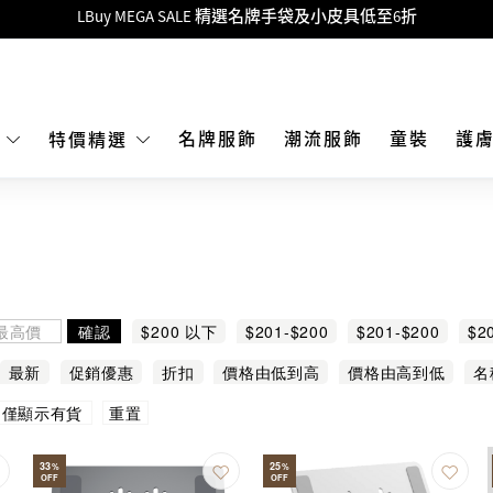
Goyard Hobo / Hobo Mini人氣限量特別版限時原價低至75折!
LBuy呈獻 - Hermès 及 Chanel 手袋及首飾原價低至6折，立即入手!
 Nintendo Switch / Nintendo Switch 2 正規商品零售店登陸MOKO 4樓4
MOKO 1樓175號鋪旗艦店特設名牌Hermès、CHANEL及LV專區！
名牌服飾
潮流服飾
童裝
護
E
特價精選
重要通告：銀行轉帳及轉數快付款注意事項
購物滿HKD500即享免運費！
LBuy獲香港知識產權署頒發2026《正版正貨承諾》商標
LBuy MEGA SALE 精選名牌手袋及小皮具低至6折
確認
$200 以下
$201-$200
$201-$200
$2
最新
促銷優惠
折扣
價格由低到高
價格由高到低
名
重置
僅顯示有貨
33
25
%
%
OFF
OFF