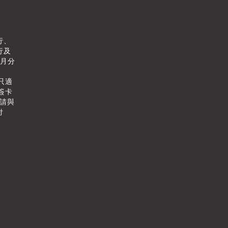
行、
行及
個月分
只適
簽卡
情請與
付