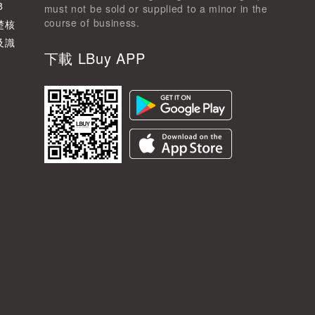
8
must not be sold or supplied to a minor in the
course of business.
楚核
及識
下載 LBuy APP