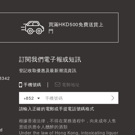
買滿HKD500免費送貨上
門
訂閱我們電子報或短訊
登記收取優惠及最新潮流資訊
342
手機號碼
電郵地址
+852
請輸入正確的電郵或手提電話號碼格式
根據香港法律，不得在業務過程中，向未成年人售
賣或供應令人醺醉的酒類
d
Under the law of Hong Kong, intoxicating liquor