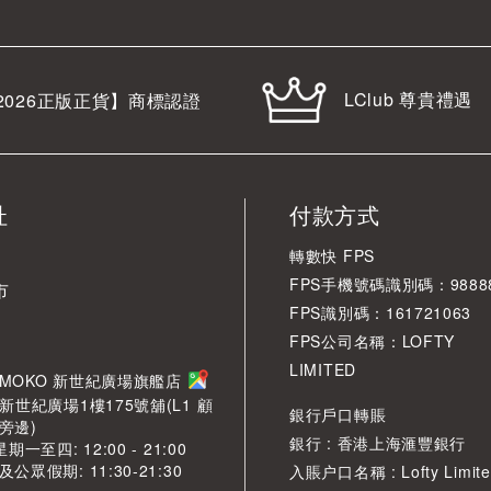
LClub 尊貴禮遇
2026
正版正貨】商標認證
址
付款方式
轉數快 FPS
FPS手機號碼識別碼：98888
市
FPS識別碼：161721063
FPS公司名稱：LOFTY
LIMITED
角 MOKO 新世紀廣場旗艦店
新世紀廣場1樓175號舖(L1 顧
銀行戶口轉賬
旁邊)
銀行 : 香港上海滙豐銀行
期一至四: 12:00 - 21:00
眾假期: 11:30-21:30
入賬户口名稱 : Lofty Limite