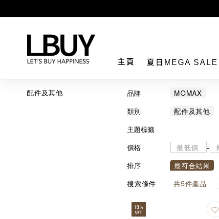
LBuy
主頁
夏日MEGA SAL
配件及其他
品牌
MOMAX
類別
配件及其他
主題標籤
價格
-
排序
最符合結果
搜索條件
共
5
件產品
13
%
OFF