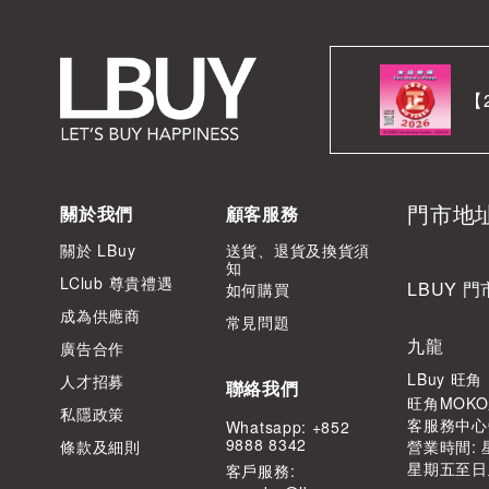
【
門市地
關於我們
顧客服務
關於 LBuy
送貨、退貨及換貨須
知
LClub 尊貴禮遇
LBUY 門
如何購買
成為供應商
常見問題
九龍
廣告合作
LBuy 旺
人才招募
聯絡我們
旺角MOKO
私隱政策
客服務中心
Whatsapp: +852
9888 8342
條款及細則
營業時間: 星
星期五至日及公
客⼾服務: