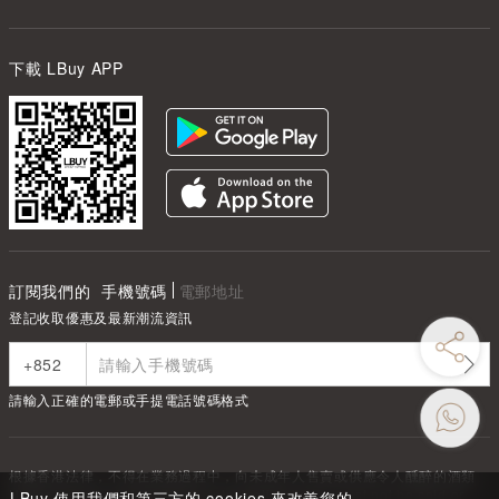
下載 LBuy APP
訂閱我們的
手機號碼
電郵地址
登記收取優惠及最新潮流資訊
請輸入正確的電郵或手提電話號碼格式
根據香港法律，不得在業務過程中，向未成年人售賣或供應令人醺醉的酒類
Under the law of Hong Kong, intoxicating liquor must not be sold or
LBuy 使用我們和第三方的 cookies 來改善您的