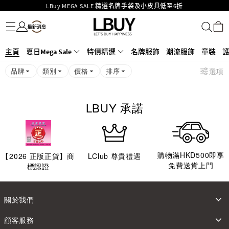
LBuy MEGA SALE 精選名牌手袋及小皮具低至6折
名牌服飾
潮流服飾
童裝
護膚美妝
香水香薰
個人護理
母嬰護理
遊戲及精品玩具
文儀用品
家居生活
電子產品
美食
醫藥保健
運動與戶外用品
Goyard Hobo / Hobo Mini人氣限量特別版限時原價低至75折!
LBuy呈獻 - Hermès 及 Chanel 手袋及首飾原價低至6折，立即入手!
LBuy Nintendo Switch / Nintendo Switch 2 正規商品零售店登陸MOKO 4樓
MOKO 1樓175號鋪旗艦店特設名牌Hermès、CHANEL及LV專區！
主頁
夏日Mega Sale
特價精選
名牌服飾
潮流服飾
童裝
426號舖！
重要通告：銀行轉帳及轉數快付款注意事項
品牌
類別
價格
排序
選項
購物滿HKD500即享免運費！
LBuy獲香港知識產權署頒發2026《正版正貨承諾》商標
LBUY 承諾
購物滿HKD500即享
【
2026
正版正貨】商
LClub 尊貴禮遇
免費送貨上門
標認證
關於我們
顧客服務